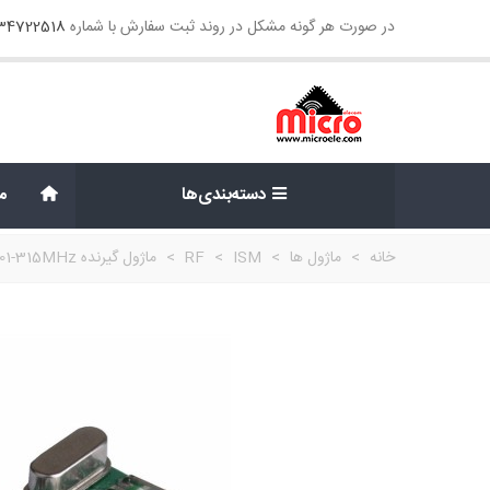
در صورت هر گونه مشکل در روند ثبت سفارش با شماره
134722518
دسته‌بندی‌ها
م
خانه
>
ماژول ها
>
ISM
>
RF
>
ماژول گیرنده MRX601-315MHz