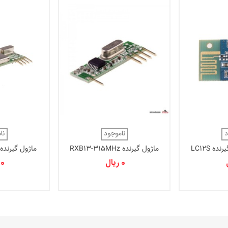
د
ناموجود
نا
ه LC12S
ماژول گیرنده RXB13-315MHz
ماژول گیرنده XB6-315MHz
0 ریال
0 ریال