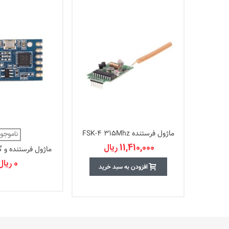
ماژول فرستنده FSK-4 315Mhz
ناموجو
11,410,000 ریال
ماژول فرستنده و گیرند
0 ریال
افزودن به سبد خرید