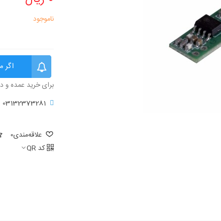
ناموجود
اگر م
برای خرید عمده و د
03132373281
علاقه‌مندی
0
کد QR