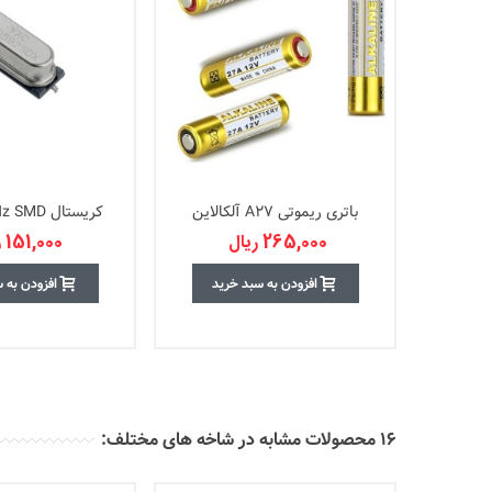
باتری ریموتی A27 آلکالاین
کریستال 11.0592MHz SMD
265,000 ریال
151,000 ریال
افزودن به سبد خرید
افزودن به 
16 محصولات مشابه در شاخه های مختلف: