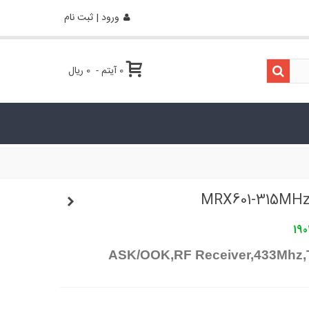
ورود | ثبت نام
0
آیتم
-
0 ریال
190
ASK/OOK,RF Receiver,433Mhz