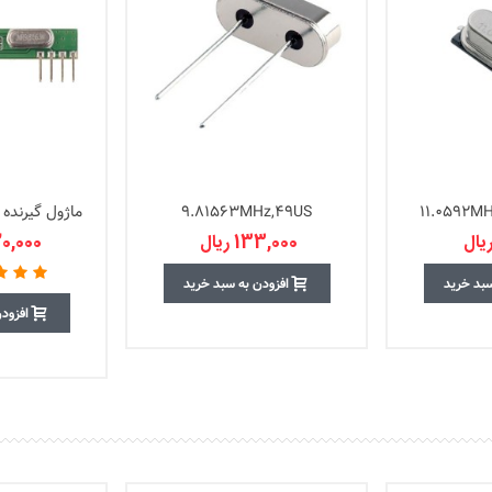
9.81563MHz,49US
ماژول گیرنده RXB18-315MHz
133,000 ریال
1,420,000
سبد خرید
افزودن به سبد خرید
افزود