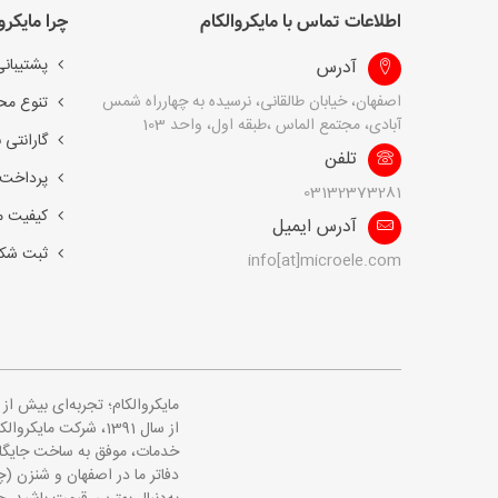
اطلاعات تماس با مایکروالکام
چرا مایکرو
پشتیبانی
آدرس
اصفهان، خیابان طالقانی، نرسیده به چهارراه شمس
تنوع مح
آبادی، مجتمع الماس ،طبقه اول، واحد 103
گارانتی 
تلفن
پرداخت 
03132373281
کیفیت 
آدرس ایمیل
ثبت شک
info[at]microele.com
مایکروالکام؛ تجربه‌ای بیش ا
از سال 1391، شرکت 
خدمات، موفق به ساخت جایگاهی
دفاتر ما در اصفهان و شنزن (چ