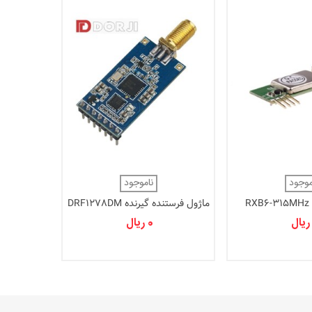
موجود
ناموجود
R
ماژول فرستنده گیرنده DRF1278DM
+LAN
0 ریال