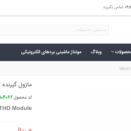
09
تماس بگیرید
حصولات
وبلاگ
مونتاژ ماشینی بردهای الکترونیکی
ماژول گیرنده MRX601-315MHz
کد محصول:
104062
,THD Module
0 ریال