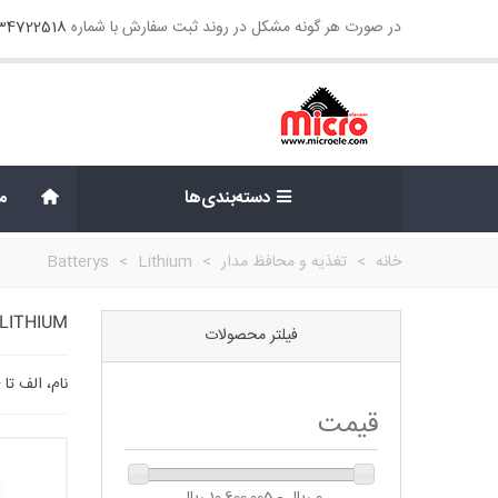
در صورت هر گونه مشکل در روند ثبت سفارش با شماره
134722518
دسته‌بندی‌ها
م
خانه
>
تغذیه و محافظ مدار
>
Lithium
>
Batterys
LITHIUM
فیلتر محصولات
نام، الف تا
قیمت