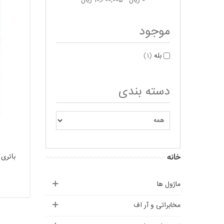
0 ریال - 10,600,005 ریال
موجود
بله
(1)
دسته بندی
خانه
باتری س
ماژول ها
مخابراتی و آر اف