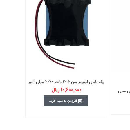
پک باتری لیتیوم یون 12.6 ولت 2200 میلی آمپر
18650
10,600,000 ریال
لمی کملیون بسته 2 تایی سری
افزودن به سبد خرید