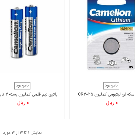
ناموجود
ناموجود
که ای لیتیومی کملیون CR2025
باتری نیم ق
SuperHeavyDuty
0 ریال
0 ریال
نمایش
1
تا 3 از 3 مورد