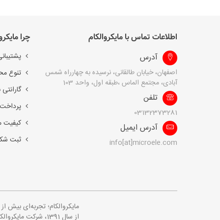
اطلاعات تماس با مایکروالکام
چرا مایکرو
پشتیبانی
آدرس
اصفهان، خیابان طالقانی، نرسیده به چهارراه شمس
تنوع مح
آبادی، مجتمع الماس ،طبقه اول، واحد 103
گارانتی 
تلفن
پرداخت 
03132373281
کیفیت 
آدرس ایمیل
ثبت شک
info[at]microele.com
مایکروالکام؛ تجربه‌ای بیش ا
از سال 1391، شرکت 