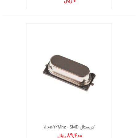
0 ریال
کریستال 11.0592Mhz - SMD
89,400 ریال