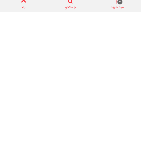
کریستال 14.7456MHz - THD
0
سبد خرید
جستجو
بالا
0 ریال
کریستال 14.7456MHz SMD