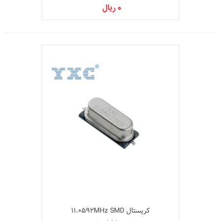
0 ریال
کریستال 11.0592MHz SMD