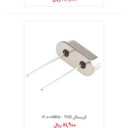
کریستال 12.000MHz - THD
81,900 ریال