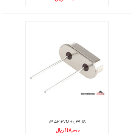
13.52127MHz,49US
118,000 ریال