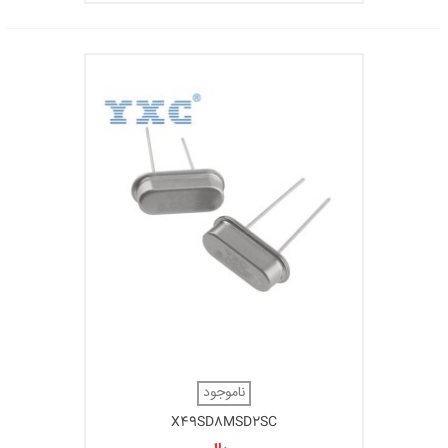
ناموجود
X49SD8MSD2SC