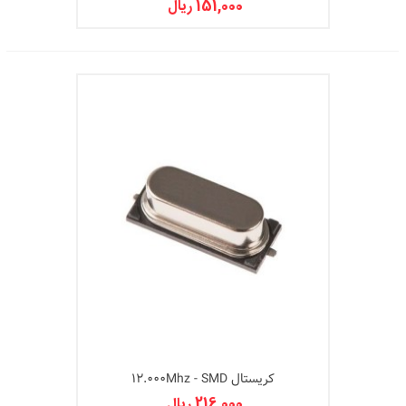
151,000 ریال
کریستال 12.000Mhz - SMD
216,000 ریال