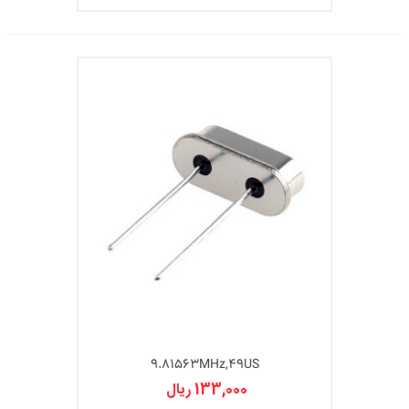
9.81563MHz,49US
133,000 ریال