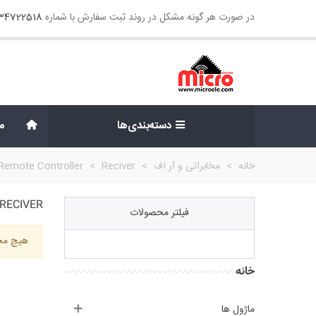
در صورت هر گونه مشکل در روند ثبت سفارش با شماره
134722518
دسته‌بندی‌ها
م
خانه
>
مخابراتی و آر اف
>
Reciver
>
Remote Controller
RECIVER
فیلتر محصولات
هیچ محص
خانه
ماژول ها