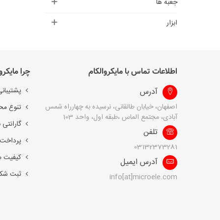
جعبه ها
ابزار
اطلاعات تماس با مایکروالکام
چرا مایکرو
پشتیبانی
آدرس
اصفهان، خیابان طالقانی، نرسیده به چهارراه شمس
تنوع مح
آبادی، مجتمع الماس ،طبقه اول، واحد 103
گارانتی 
تلفن
پرداخت 
03132373281
کیفیت 
آدرس ایمیل
ثبت شک
info[at]microele.com