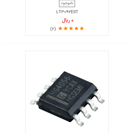
ناموجود
LT3092EST
0 ریال
(2)