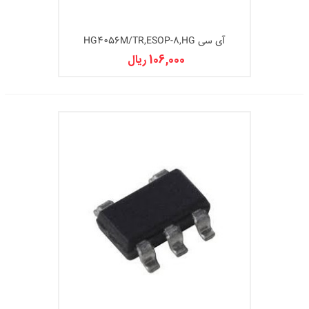
آی سی HG4056M/TR,ESOP-8,HG
106,000 ریال