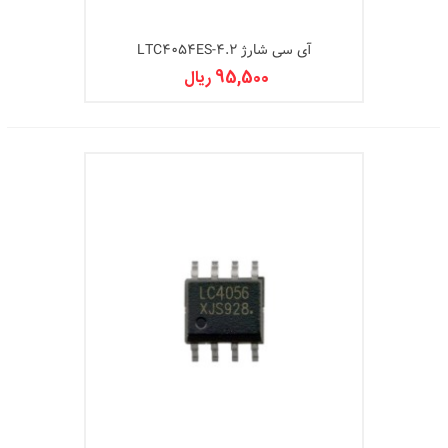
آی سی شارژ LTC4054ES-4.2
95,500 ریال