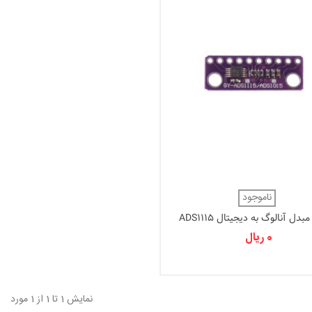
ناموجود
بدل آنالوگ به دیجیتال ADS1115
0 ریال
نمایش
1
تا 1 از 1 مورد