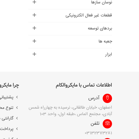
نوسان سازها
قطعات غیر فعال الکترونیکی
بردهای توسعه
جعبه ها
ابزار
اطلاعات تماس با مایکروالکام
چرا مایکرو
پشتیبانی
آدرس
اصفهان، خیابان طالقانی، نرسیده به چهارراه شمس
تنوع مح
آبادی، مجتمع الماس ،طبقه اول، واحد 103
گارانتی 
تلفن
پرداخت 
03132373281