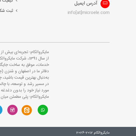
کیفیت 
آدرس ایمیل
ثبت شک
info[at]microele.com
مایکروالکام؛ تجربه‌ای بیش ا
از سال 1391، شرکت 
خدمات، موفق به ساخت جایگاهی
دفاتر ما در اصفهان و شنزن (چ
به‌دنبال بهترین قیمت باشید، چه
در مسیر رشد و توسعه، با چالش
مورد نیاز خود را بدون دغدغه 
مایکروالکام؛ پلی مطمئن میان 
مایکروالکام 2012-2026