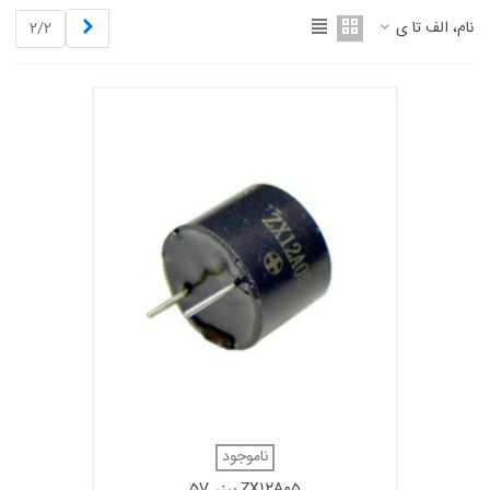
قبلی
نام، الف تا ی
2/2
ناموجود
ZX12A05 بیزر 5V