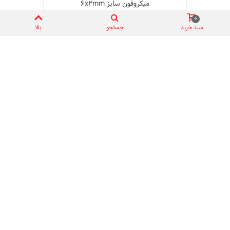
میکروفون سایز 6x2mm
0 ریال
0
سبد خرید
جستجو
بالا
نمایش
1
تا 11 از 11 مورد
اطلاعات تماس با مایکروالکام
چرا مایکروالکام؟
راهنمای کاربران
دسترسی سریع