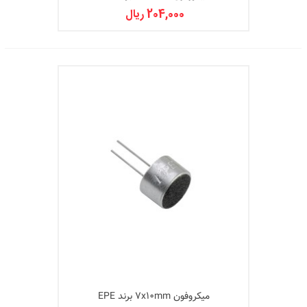
204,000 ریال
میکروفون 7x10mm برند EPE