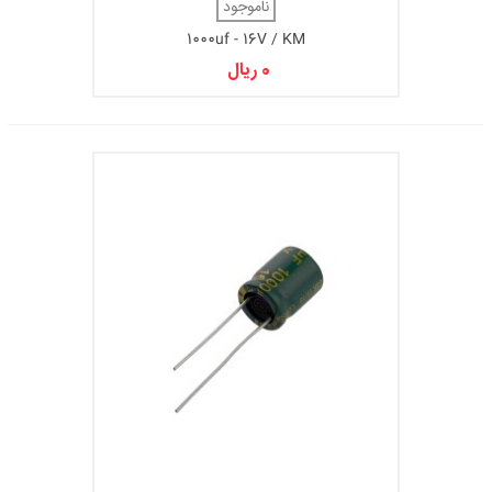
ناموجود
1000uf - 16V / KM
0 ریال