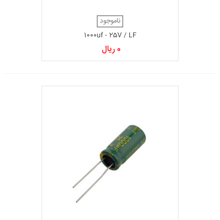
ناموجود
1000uf - 25V / LF
0 ریال