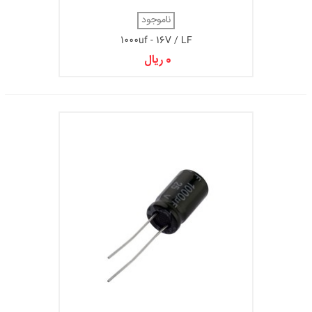
ناموجود
1000uf - 16V / LF
0 ریال