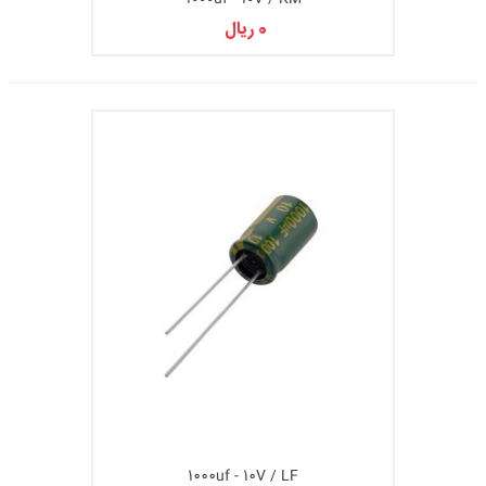
0 ریال
1000uf - 10V / LF