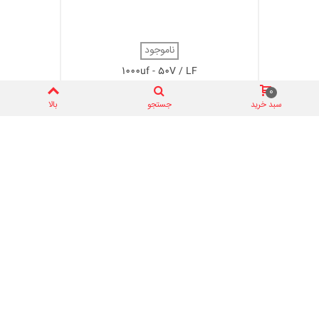
ناموجود
1000uf - 50V / LF
0 ریال
0
سبد خرید
جستجو
بالا