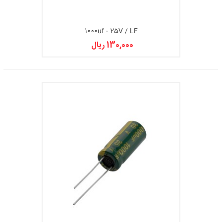
1000uf - 25V / LF
130,000 ریال