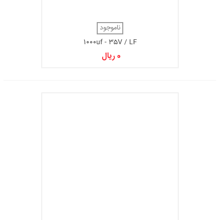
ناموجود
1000uf - 35V / LF
0 ریال