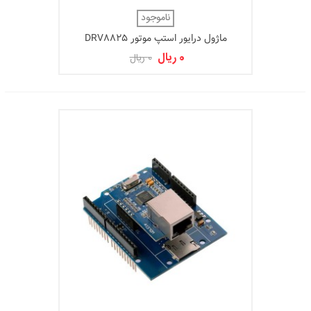
ناموجود
ماژول درایور استپ موتور DRV8825
0 ریال
0 ریال