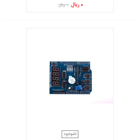
آردوینو UNO و Mega 2560
0 ریال
0 ریال
ناموجود