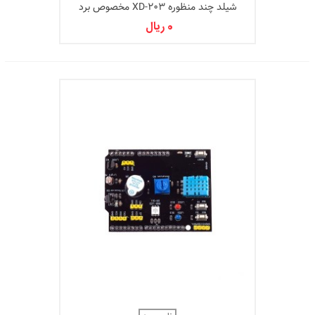
شیلد چند منظوره XD-203 مخصوص برد
آردوینو UNO
0 ریال