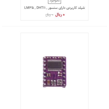
ناموجود
شیلد کاربردی دارای سنسور LM35 , DHT11 ,
IR مخصوص برد آردوینو UNO
0 ریال
0 ریال