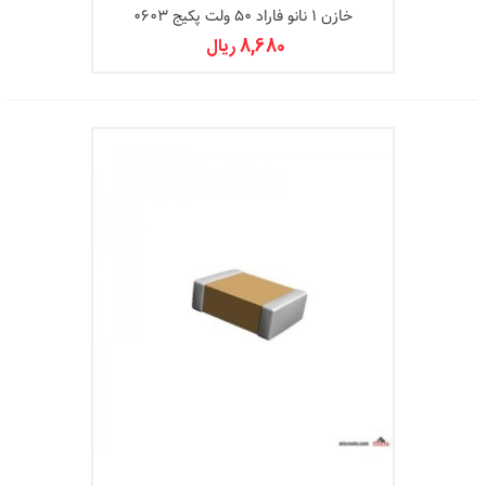
خازن 1 نانو فاراد 50 ولت پکیج 0603
8,680 ریال