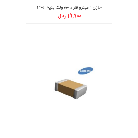
خازن 1 میکرو فاراد 50 ولت پکیج 1206
19,700 ریال