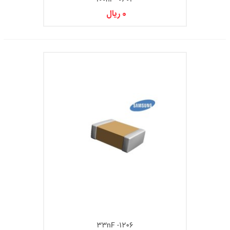
0 ریال
33nF -1206