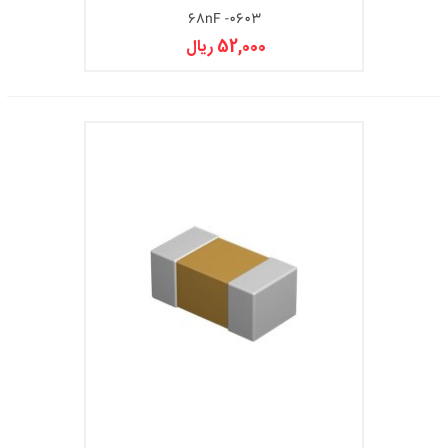
68nF -0603
52,000 ریال