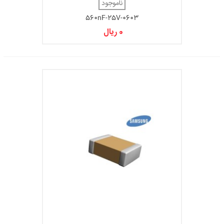
ناموجود
560nF-25V-0603
0 ریال