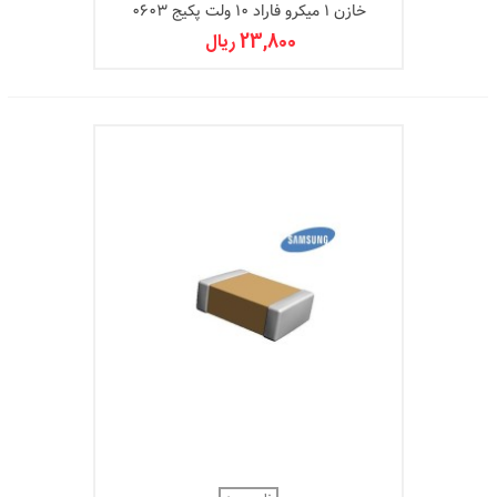
خازن 1 میکرو فاراد 10 ولت پکیج 0603
23,800 ریال