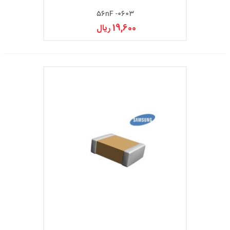
56nF -0603
19,600 ریال