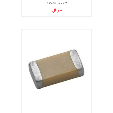
470nF -0603
0 ریال