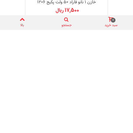
خازن 1 نانو فاراد 50 ولت پکیج 1206
17,500 ریال
0
سبد خرید
جستجو
بالا