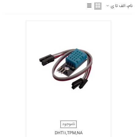
نام، الف تا ی
ناموجود
DHT11,TPM,NA