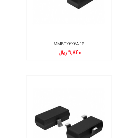
MMBT2222A 1P
9,840 ریال