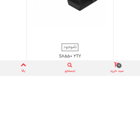
ناموجود
S8550 2TY
0 ریال
0
سبد خرید
جستجو
بالا