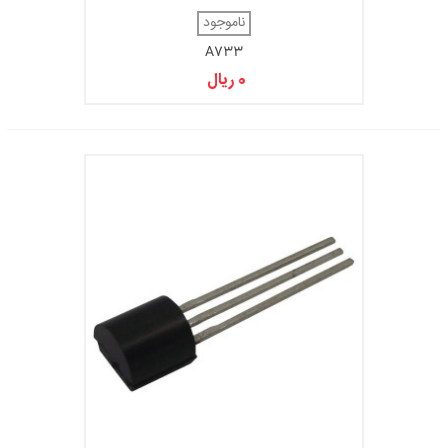
ناموجود
A733
0 ریال