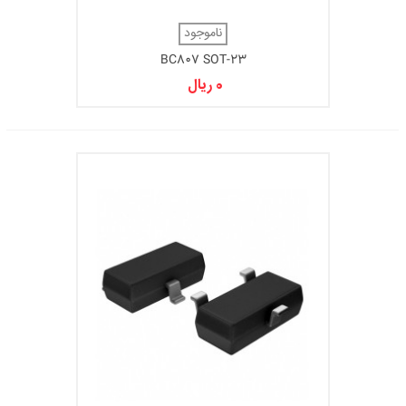
ناموجود
BC807 SOT-23
0 ریال