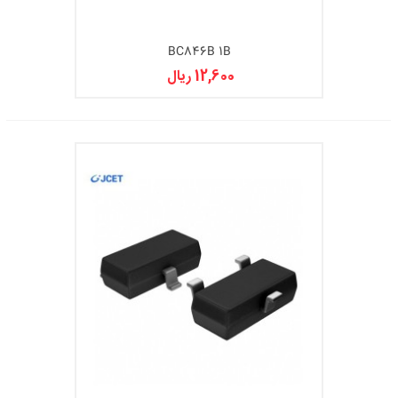
BC846B 1B
12,600 ریال