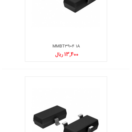
MMBT3904 1A
13,400 ریال