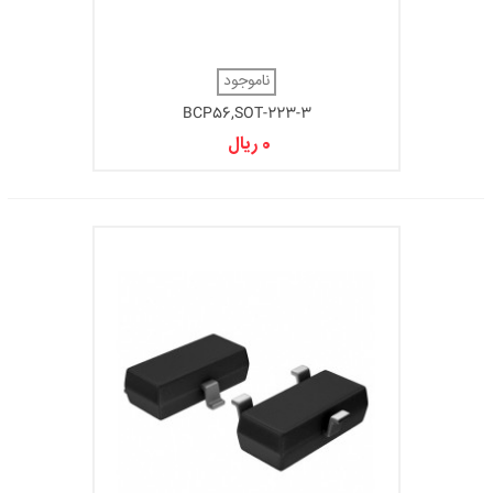
ناموجود
BCP56,SOT-223-3
0 ریال