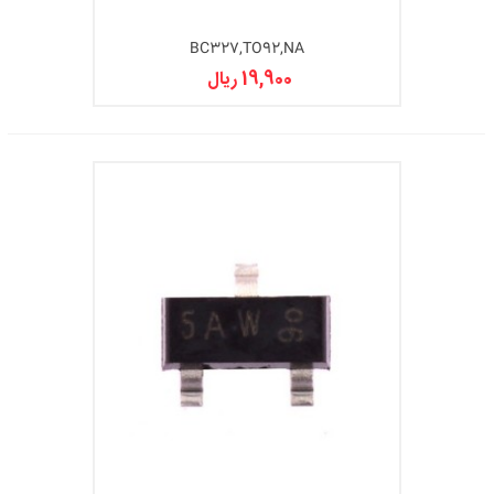
BC327,TO92,NA
19,900 ریال