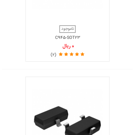
ناموجود
C945-SOT23
0 ریال
(2)