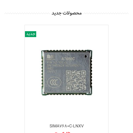
محصولات جدید
جدید
SIMA7680C-LNXV