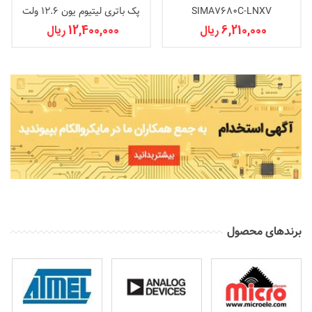
SIMA7680C-LNXV
پک باتری لیتیوم یون 12.6 ولت
2600 میلی آمپر 18650
6,210,000 ریال
12,400,000 ریال
برندهای محصول