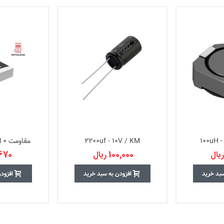
2200uf - 10V / KM
مقاومت 0 اهم پکیج 0603
100,000 ریال
1,670 ر
سبد خرید
افزودن به سبد خرید
افزود