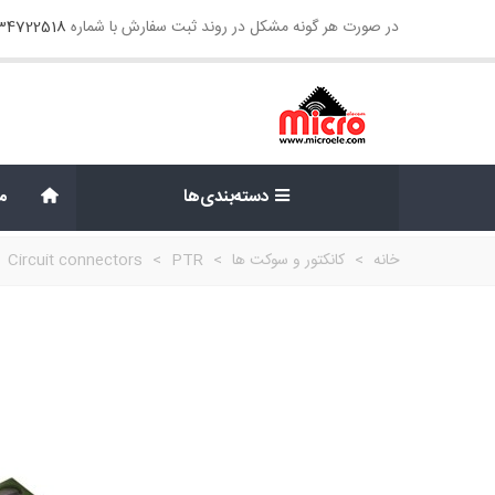
در صورت هر گونه مشکل در روند ثبت سفارش با شماره
134722518
دسته‌بندی‌ها
م
خانه
>
کانکتور و سوکت ها
>
PTR
>
Circuit connectors