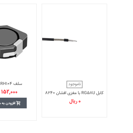
سلف 100uH - RH104
ناموجود
152,000 ریال
کابل RG58U با مغزی افشان 8240
0 ریال
افزودن به 