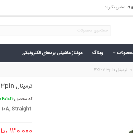
09
تماس بگیرید
حصولات
وبلاگ
مونتاژ ماشینی بردهای الکترونیکی
>
ترمینال EX127-3pin
ترمینال EX127-3pin
کد محصول:
0401011
3Pin, 5.08mm, 300V, 10A, Straight
130,000 ریال