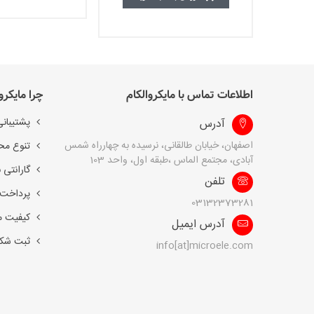
اطلاعات تماس با مایکروالکام
چرا مایکرو
پشتیبانی
آدرس
اصفهان، خیابان طالقانی، نرسیده به چهارراه شمس
تنوع مح
آبادی، مجتمع الماس ،طبقه اول، واحد 103
گارانتی 
تلفن
پرداخت 
03132373281
کیفیت 
آدرس ایمیل
ثبت شک
info[at]microele.com