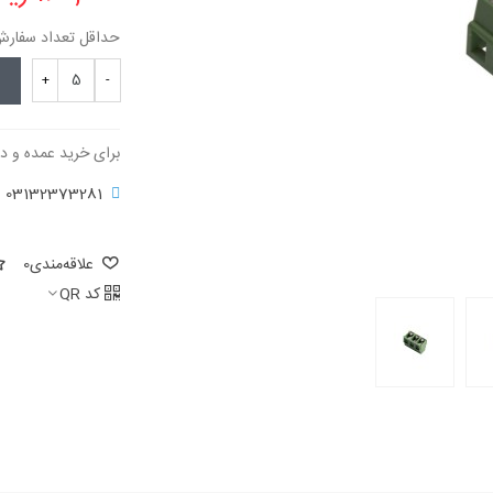
حداقل تعداد سفارش برای
+
-
برای خرید عمده و د
03132373281
علاقه‌مندی
0
کد QR