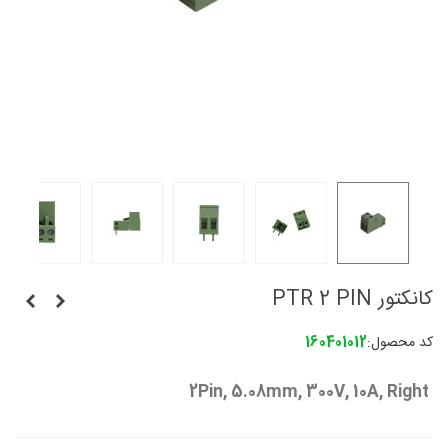
کانکتور PTR 2 PIN
کد محصول:
160401012
2Pin, 5.08mm, 300V, 10A, Right