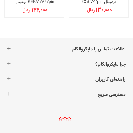
ترمینال EX127-3pin
KEFA128/2pin ترمینال
130,000 ریال
144,000 ریال
اطلاعات تماس با مایکروالکام
چرا مایکروالکام؟
راهنمای کاربران
دسترسی سریع