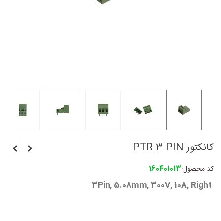
کانکتور PTR 3 PIN
کد محصول:
160401013
3Pin, 5.08mm, 300V, 10A, Right