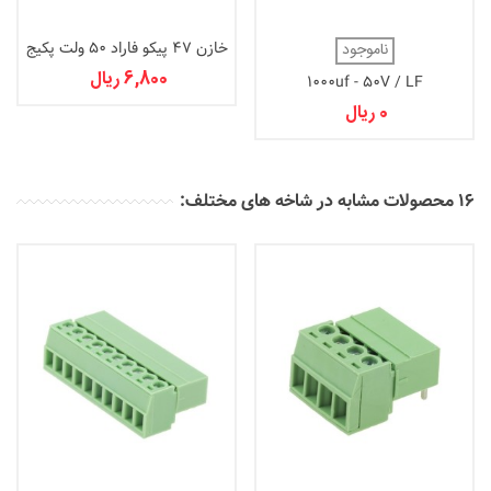
خازن 47 پیکو فاراد 50 ولت پکیج
ناموجود
0603
6,800 ریال
1000uf - 50V / LF
0 ریال
16 محصولات مشابه در شاخه های مختلف: