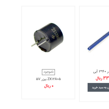
آبی
ناموجود
ریال
ZX12A05 بیزر 5V
0 ریال
ن به سبد خرید