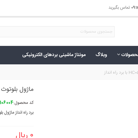
09
تماس بگیرید
حصولات
وبلاگ
مونتاژ ماشینی بردهای الکترونیکی
ماژول بلوتوث HC05 با برد راه انداز
کد محصول:
106004
برد راه انداز ماژول بلوتو
0 ریال