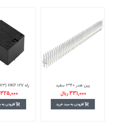
پین هدر 40*2 سفید
رله QC-3F-1C(T73) HKP 12V
331,000 ریال
325,000 ریال
افزودن به سبد خرید
افزودن به 