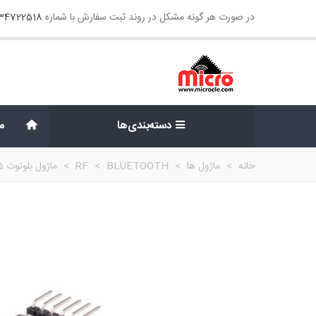
در صورت هر گونه مشکل در روند ثبت سفارش با شماره
134722518
دسته‌بندی‌ها
م
خانه
>
ماژول ها
>
BLUETOOTH
>
RF
>
ماژول بلوتوث HC05 با برد راه انداز