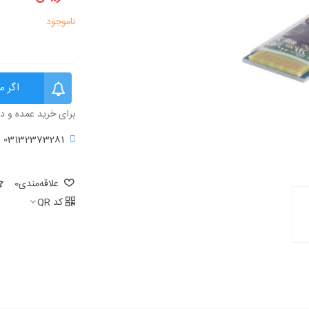
ناموجود
اگر م
برای خرید عمده و د
03132373281
علاقه‌مندی
0
کد QR