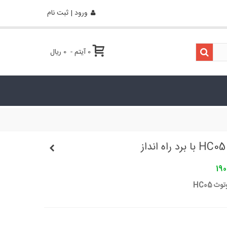
ورود | ثبت نام
0
آیتم
-
0 ریال
190
ث HC05