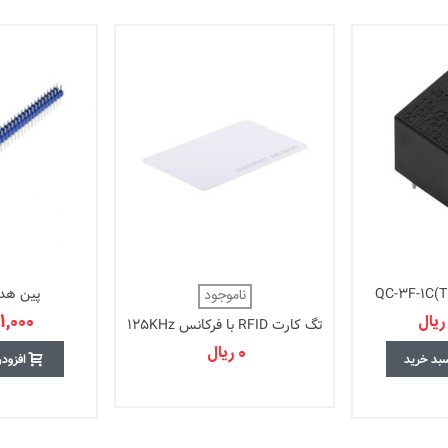
پین هدر 40*2 
ناموجود
331,000 
تگ کارت RFID با فرکانس 125KHz
0 ریال
سبد خرید
افزود