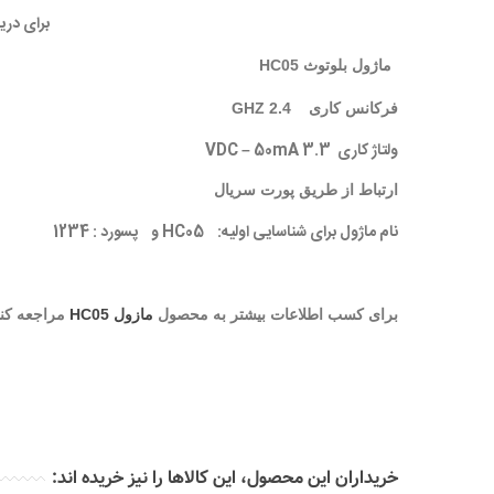
برای دری
ماژول بلوتوث HC05
فرکانس کاری
2.4 GHZ
ولتاژ کاری
3.3 VDC – 50mA
ارتباط از طریق پورت سریال
نام ماژول برای شناسایی اولیه:
HC05
و پسورد : 1234
برای کسب اطلاعات بیشتر به محصول
مازول HC05
مراجعه کنی
خریداران این محصول، این کالاها را نیز خریده اند: