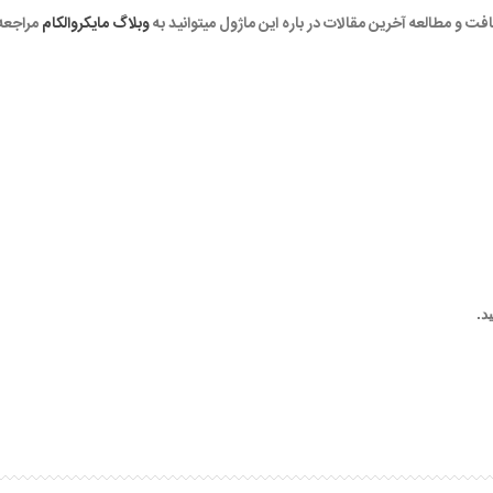
افت و مطالعه آخرین مقالات در باره این ماژول میتوانید به
وبلاگ مایکروالکام
مراجعه 
د.