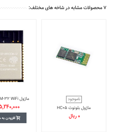
7 محصولات مشابه در شاخه های مختلف:
ماژول ESP-WROOM-32 WiFi
ناموجود
5,240,000 ریال
ماژول بلوتوث HC05
0 ریال
افزودن به 