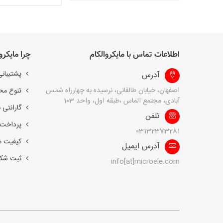
اطلاعات تماس با مایکروالکام
چرا مایکرو
پشتیبانی
آدرس
اصفهان، خیابان طالقانی، نرسیده به چهارراه شمس
تنوع مح
آبادی، مجتمع الماس ،طبقه اول، واحد 103
گارانتی 
تلفن
پرداخت 
03132373281
کیفیت 
آدرس ایمیل
ثبت شک
info[at]microele.com