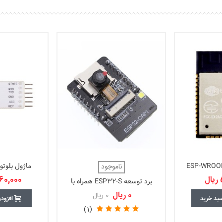
ماژول بلوتوث -046S
ناموجود
3,660,000
برد توسعه ESP32-S همراه با
دوربین OV2640
0 ریال
0 ریال
سبد خرید
افزود
(1)