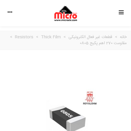
خانه
>
قطعات غیر فعال الکترونیکی
>
Thick Film
>
Resistors
>
مقاومت 270 اهم پکیج 0805