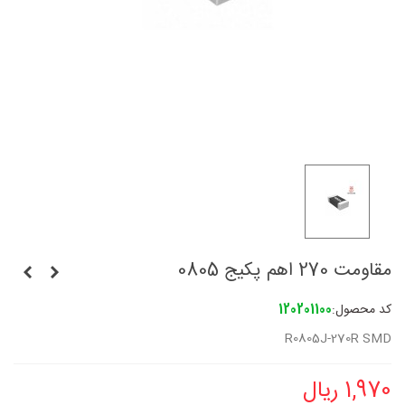
مقاومت 270 اهم پکیج 0805
کد محصول:
120201100
R0805J-270R SMD
1,970 ریال