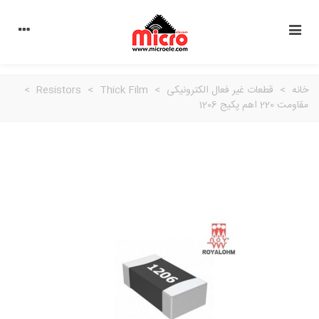
خانه
>
قطعات غیر فعال الکترونیکی
>
Thick Film
>
Resistors
>
مقاومت 220 اهم پکیج 1206