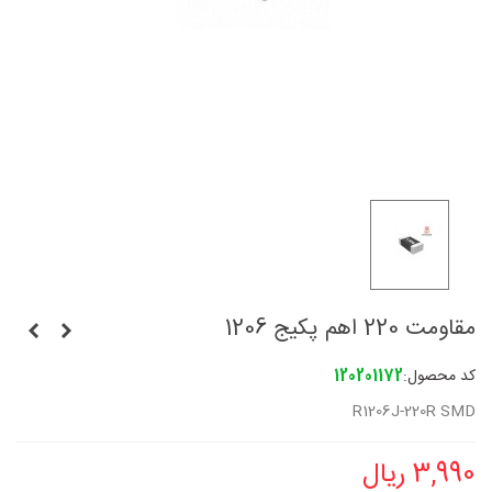
مقاومت 220 اهم پکیج 1206
کد محصول:
120201172
R1206J-220R SMD
3,990 ریال