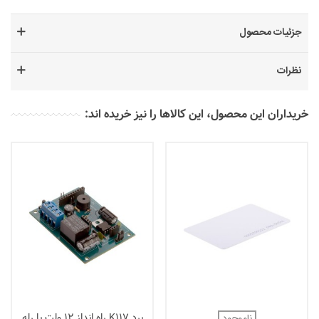
جزئیات محصول
نظرات
خریداران این محصول، این کالاها را نیز خریده اند:
برد K117 راه انداز 12 ولت با رله