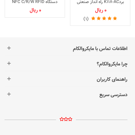
بردK118-AC راه انداز صنعتی
دستگاه NFC C/R/W RFID
هوشمند
0 ریال
0 ریال
(1)
اطلاعات تماس با مایکروالکام
چرا مایکروالکام؟
راهنمای کاربران
دسترسی سریع