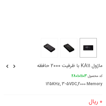
ماژول KA11 با ظرفیت 2000 حافظه
کد محصول:
280101103
125KHz, 3-5VDC,2000 Memory
0 ریال