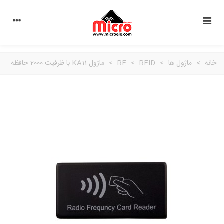
خانه
>
ماژول ها
>
RFID
>
RF
>
ماژول KA11 با ظرفیت 2000 حافظه