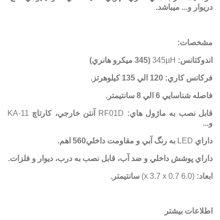
دريوار و... ميباشد.
مشخصات:
اندوكتانس:
345µH
(345 ميكرو هانري)
فركانس كاري: 120 الي 135 كيلوهرتز.
فاصله شناسايي 6 الي 8 سانتيمتر.
قابل نصب به ماژول هاي:
RF01D
آنتن خارجي، كارتاچ
KA-11
و...
داراي
LED
به رنگ آبي و مقاومت داخلي560 اهم.
داراي پوشش داخلي و ضد آب، قابل نصب به درب، ديوار و فلزات.
ابعاد:
(6.0 x 3.7 x 0.7)
سانتيمتر.
اطلاعات بیشتر