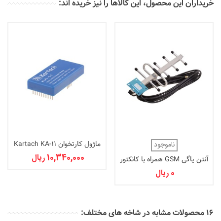
خریداران این محصول، این کالاها را نیز خریده اند:
ماژول کارتخوان Kartach KA-11
ناموجود
RFID
10,340,000 ریال
آنتن یاگی GSM همراه با کانکتور
SMA
0 ریال
16 محصولات مشابه در شاخه های مختلف: