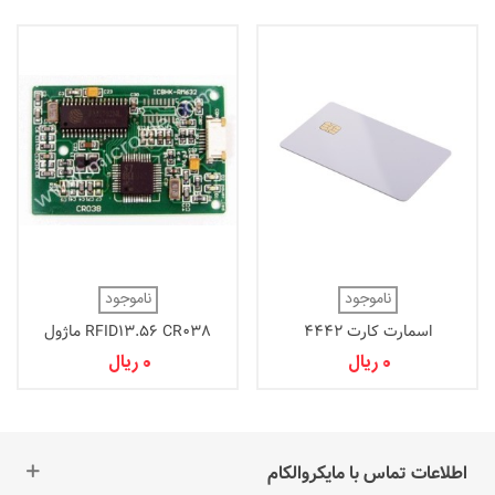
ناموجود
ناموجود
اسمارت کارت 4442
RFID13.56 CR038 ماژول
0 ریال
0 ریال
اطلاعات تماس با مایکروالکام