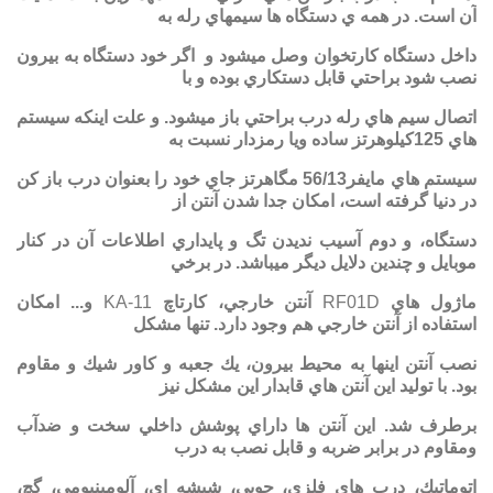
آن است. در همه‌ ي دستگاه ها سيمهاي رله به
داخل دستگاه كارتخوان وصل ميشود و اگر خود دستگاه به بيرون
نصب شود براحتي قابل دستكاري بوده و با
اتصال سيم هاي رله درب براحتي باز ميشود. و علت اينكه سيستم
هاي 125كيلوهرتز ساده ويا رمزدار نسبت به
سيستم هاي مايفر56/13 مگاهرتز جاي خود را بعنوان درب باز كن
در دنيا گرفته است، امكان جدا شدن آنتن از
دستگاه، و دوم آسيب نديدن تگ و پايداري اطلاعات آن در كنار
موبايل و چندين دلايل ديگر ميباشد. در برخي
ماژول هاي
RF01D
آنتن خارجي، كارتاچ
KA-11
و... امكان
استفاده از آنتن خارجي هم وجود دارد. تنها مشكل
نصب آنتن اينها به محيط بيرون، يك جعبه و كاور شيك و مقاوم
بود. با توليد اين آنتن هاي قابدار اين مشكل نيز
برطرف شد. اين آنتن ها داراي پوشش داخلي سخت و ضدآب
ومقاوم در برابر ضربه و قابل نصب به درب
اتوماتيك، درب هاي فلزي، چوبي، شيشه اي، آلومينيومي، گچ،