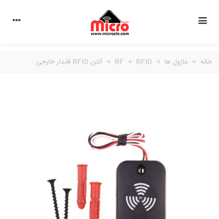
خانه
>
ماژول ها
>
RFID
>
RF
>
آنتن RFID قابدار خارجی