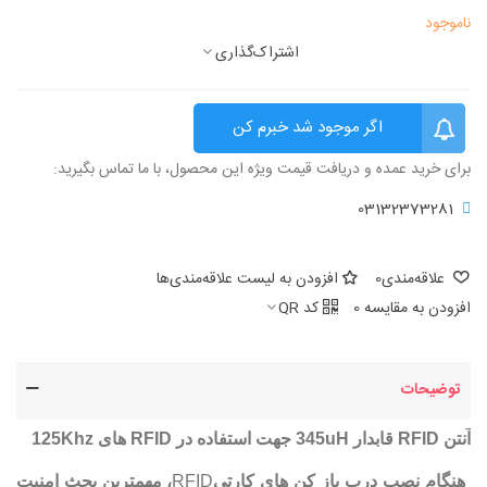
ناموجود
اشتراک‌گذاری
اگر موجود شد خبرم کن
برای خرید عمده و دریافت قیمت ویژه این محصول، با ما تماس بگیرید:
03132373281
علاقه‌مندی
0
افزودن به لیست علاقه‌مندی‌ها
افزودن به مقایسه
0
کد QR
توضیحات
آنتن RFID قابدار 345uH جهت استفاده در RFID های 125Khz
هنگام نصب درب باز كن هاي كارتي
RFID
، مهمترين بحث امنيت