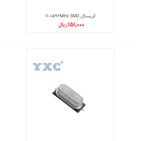
کریستال 11.0592MHz SMD
151,000 ریال