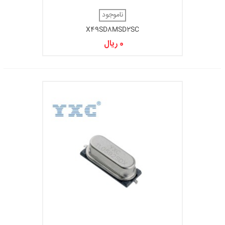
ناموجود
X49SD8MSD2SC
0 ریال