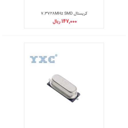
کریستال 7.3728MHz SMD
147,000 ریال