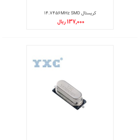
کریستال 14.7456MHz SMD
137,000 ریال