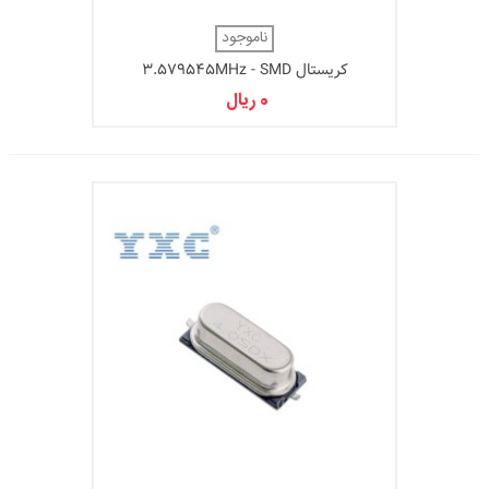
ناموجود
کریستال 3.579545MHz - SMD
0 ریال