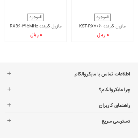
ناموجود
ناموجود
ماژول گیرنده KST-RX706-
ماژول گیرنده RXB6-315MHz
433MHZ
0 ریال
0 ریال
اطلاعات تماس با مایکروالکام
چرا مایکروالکام؟
راهنمای کاربران
دسترسی سریع