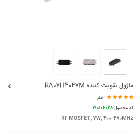
ماژول تقویت کننده RA07H4047M
1 نظر
کد محصول:
190104028
RF MOSFET, 7W, 400-470MHz