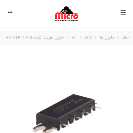
خانه
>
ماژول ها
>
ISM
>
RF
>
ماژول تقویت کننده RA07H4047M