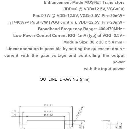
Enhancement-Mode MOSFET Transistors
(IDD≅0 @ VDD=12.5V, VGG=0V)
• Pout>7W @ VDD=12.5V, VGG=3.5V, Pin=20mW
• ηT>40% @ Pout=7W (VGG control), VDD=12.5V, Pin=20mW
• Broadband Frequency Range: 400-470MHz
• Low-Power Control Current IGG=1mA (typ) at VGG=3.5V
• Module Size: 30 x 10 x 5.4 mm
• Linear operation is possible by setting the quiescent drain
current with the gate voltage and controlling the output
power
with the input power
OUTLINE DRAWING (mm)