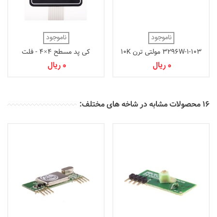
ناموجود
ناموجود
3296W-1-103 مولتی ترن 10K
کی پد مسطح 4×4 - فلت
ماتریسی
0 ریال
0 ریال
16 محصولات مشابه در شاخه های مختلف: