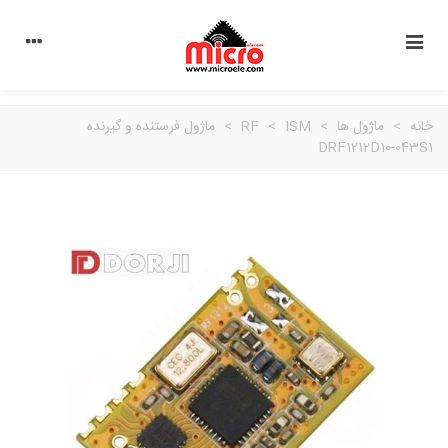
خانه
>
ماژول ها
>
ISM
>
RF
>
ماژول فرستنده و گیرنده
DRF1212D10-043S1