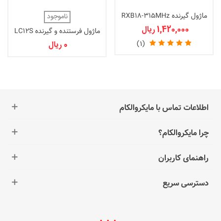
ماژول گیرنده RXB18-315MHz
ناموجود
1,420,000 ریال
ماژول فرستنده و گیرنده LC12S
(1)
0 ریال
اطلاعات تماس با مایکروالکام
چرا مایکروالکام؟
راهنمای کاربران
دسترسی سریع