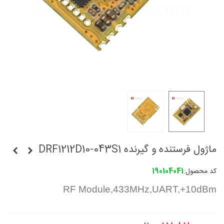
ماژول فرستنده و گیرنده DRF1212D10-043S1
کد محصول:
190104041
RF Module,433MHz,UART,+10dBm