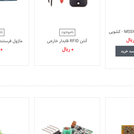
اسلاید سوئيچ MSS22D19 - کشویی
ناموجود
نا
آنتن RFID قابدار خارجی
ماژول فرستنده و 
0 ریال
0 ریال
سبد خرید