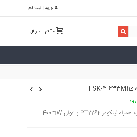
ورود | ثبت نام
0
آیتم
-
0 ریال
FS
190