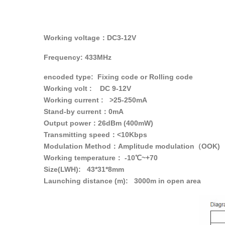
Working voltage：DC3-12V
Frequency: 433MHz
encoded type: Fixing code or Rolling code
Working volt : DC 9-12V
Working current : >25-250mA
Stand-by current：0mA
(Output power：26dBm (400mW
Transmitting speed：<10Kbps
(Modulation Method：Amplitude modulation（OOK
Working temperature： -10℃~+70
Size(LWH): 43*31*8mm
Launching distance (m): 3000m in open area