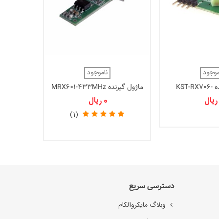
ماژول گیرنده 3MHz
موجود
ناموجود
000
ماژول گیرنده KST-RX706-
ماژول گیرنده MRX601-433MHz
433M
0 ریال
(1)
دسترسی سریع
وبلاگ مایکروالکام