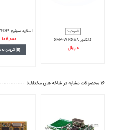
ناموجود
رایت
108,000 ریال
کانکتور SMA-W RG58
0 ریال
افزودن به 
16 محصولات مشابه در شاخه های مختلف: