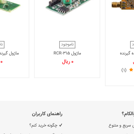
د
ناموجود
نا
 گیرنده
ماژول RCR-315
HZ
DRF
0 ریال
0 ریال
(1)
الکام؟
راهنمای کاربران
 سریع و متنوع
چگونه خرید کنم؟