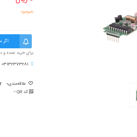
ناموجود
اگر م
برای خرید عمده و د
03132373281
علاقه‌مندی
0
کد QR