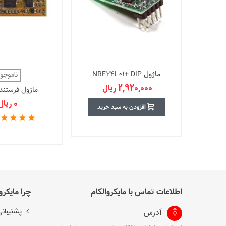
ماژول NRF24L01+ DIP
ناموجو
2,920,000 ریال
ماژول فرستنده
7020D20
0 ریال
افزودن به سبد خرید
اطلاعات تماس با مایکروالکام
چرا مایکرو
پشتیبانی
آدرس