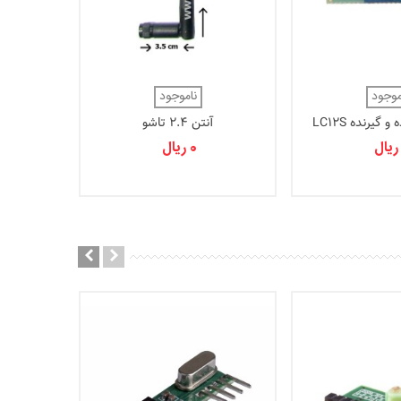
ماژول گیرنده 3MHz
موجود
ناموجود
000
گیرنده LC12S
آنتن 2.4 تاشو
0 ریال