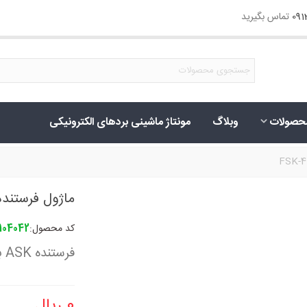
09
تماس بگیرید
حصولات
وبلاگ
مونتاژ ماشینی بردهای الکترونیکی
ماژول فرستنده K-4 433Mhz
کد محصول:
104042
فرستنده ASK به همراه اینکودر PT2262 با توان 400mW
0 ریال