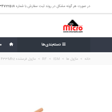
در صورت هر گونه مشکل در روند ثبت سفارش با شماره
134722518
دسته‌بندی‌ها
م
خانه
>
ماژول ها
>
ISM
>
RF
>
ماژول فرستنده FSK-4 433Mhz