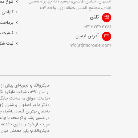
اصفهان، خیابان طالقانی، نرسیده به چهارراه شمس
تنوع مح
آبادی، مجتمع الماس ،طبقه اول، واحد 103
گارانتی 
تلفن
پرداخت 
03132373281
کیفیت 
آدرس ایمیل
ثبت شک
info[at]microele.com
مایکروالکام؛ تجربه‌ای بیش ا
از سال 1391، شرکت 
خدمات، موفق به ساخت جایگاهی
دفاتر ما در اصفهان و شنزن (چ
به‌دنبال بهترین قیمت باشید، چه
در مسیر رشد و توسعه، با چالش
مورد نیاز خود را بدون دغدغه 
مایکروالکام؛ پلی مطمئن میان 