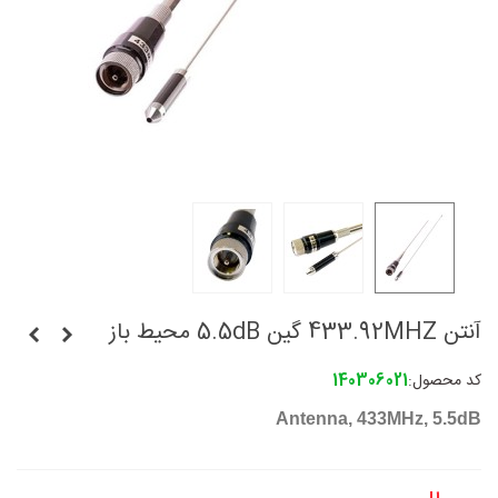
آنتن 433.92MHZ گین 5.5dB محیط باز
کد محصول:
140306021
Antenna, 433MHz, 5.5dB