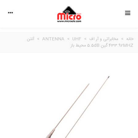
خانه
>
مخابراتی و آر اف
>
UHF
>
ANTENNA
>
آنتن
433.92MHZ گین 5.5dB محیط باز