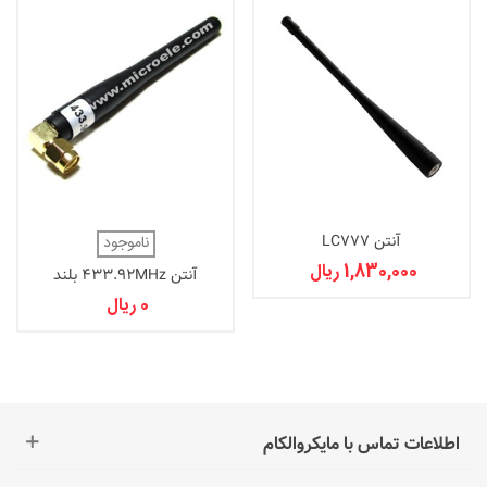
آنتن LC777
ناموجود
1,830,000 ریال
آنتن 433.92MHz بلند
0 ریال
اطلاعات تماس با مایکروالکام