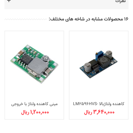
نظرات
16 محصولات مشابه در شاخه های مختلف:
کاهنده ولتاژبالا LM2596HVS-
مینی کاهنده ولتاژ با خروجی
ADJ-3A COPY
حداکثر 3آمپر
3,640,000 ریال
1,200,000 ریال