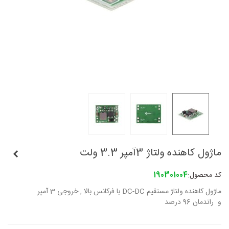
ماژول کاهنده ولتاژ 3آمپر 3.3 ولت
کد محصول:
190301004
ماژول کاهنده ولتاژ مستقیم DC-DC با فرکانس بالا , خروجی 3 آمپر
و راندمان 96 درصد