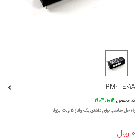
PM-TE01A
کد محصول:
190301016
راه حل مناسب برای داشتن یک ولتاژ 5 ولت ایزوله
0 ریال