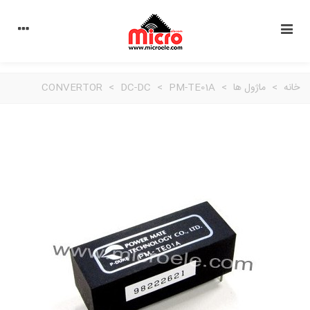
خانه
>
ماژول ها
>
PM-TE01A
>
DC-DC
>
CONVERTOR