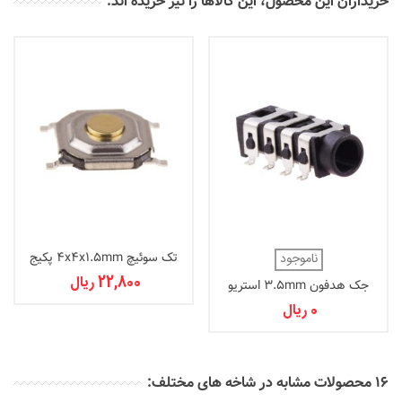
خریداران این محصول، این کالاها را نیز خریده اند:
تک سوئیچ 4x4x1.5mm پکیج
ناموجود
SMD
22,800 ریال
جک هدفون 3.5mm استریو
مدل PJ-313E
0 ریال
16 محصولات مشابه در شاخه های مختلف: