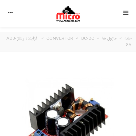
خانه
>
ماژول ها
>
DC-DC
>
CONVERTOR
>
افزاینده ولتاژ ADJ-
6A