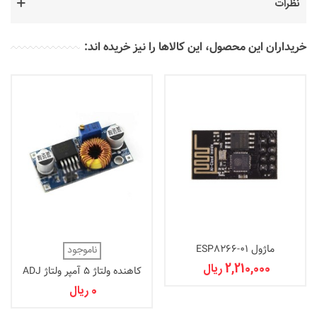
نظرات
خریداران این محصول، این کالاها را نیز خریده اند:
ماژول ESP8266-01
ناموجود
2,210,000 ریال
کاهنده ولتاژ 5 آمپر ولتاژ ADJ
0 ریال