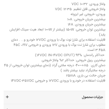
ولتاژ ورودی: VDC 10-32
ولتاژ خروجی قابل تنظیم: VDC 12-35
ورودی- خروجی غیر ایزوله
بیشترین جریان خروجی: 10A
بیشترین جریان ورودی: 16A
بیشترین توان خروجی: 150W (بیشتر از 100W ابعاد هیت سینک افزایش
یابد)
قابلیت استفاده برای شارژ نوت بوک با ورودی 12VDC خودرو و... . دمای
مطلوب برای شارژ نت بوک با ورودی 12V ورودی و خروجی 45C ،19V
3.45A است.
حداکثر راندمان: %94 (16VDC IN-19VDC OPUT)
بیشترین ریپل خروجی: حداکثر 2% ولتاژ خروجی
دمای کاری: 85+~40- درجه سانتی گراد (دمای بیشترین توان خروجی از 45
درجه سانتیگراد نباید بیشتر باشد )
جریان حالت بی باری: 25mA
قابلیت استفاده در خودرو با ورودی 12VDC و خروجی 14VDC-35VDC
جزئیات محصول