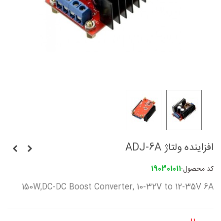
افزاینده ولتاژ ADJ-6A
کد محصول:
190301011
150W,DC-DC Boost Converter, 10-32V to 12-35V 6A