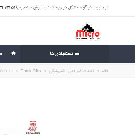
در صورت هر گونه مشکل در روند ثبت سفارش با شماره
134722518
دسته‌بندی‌ها
م
خانه
>
قطعات غیر فعال الکترونیکی
>
Thick Film
>
istors