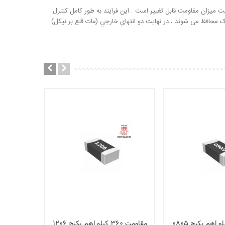
یزان مقاومت قابل تغییر است . این فرایند به طور کامل کنترل
يک محافظ می شوند ، در نهايت دو انتهاي خارجي (مات قلع بر نيکل)
مقاومت 360 کیلو اهم پکیج 1206
مقاومت 56 کیلو اهم پکیج 0805