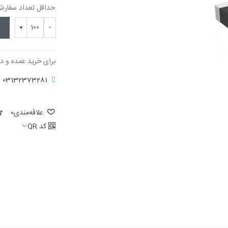
حداقل تعداد سفارش برای 
+
-
برای خرید عمده و د
03132373281
علاقه‌مندی
0
کد QR