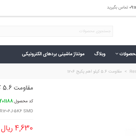
09
تماس بگیرید
حصولات
وبلاگ
مونتاژ ماشینی بردهای الکترونیکی
Res
>
مقاومت 5.6 کیلو اهم پکیج 1206
مقاومت 5.6 کیلو اهم پکیج 1206
کد محصول:
201188
R1206J-5K6 SMD
4,630 ریال