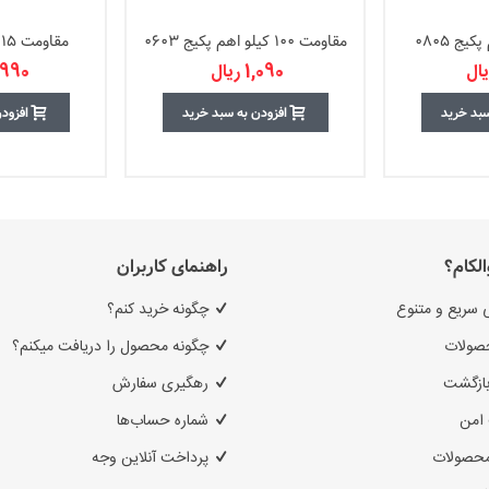
مقاومت 100 کیلو اهم پکیج 0603
مقاومت 15 اهم پکیج 1206
1,090 ریال
3,990 ر
سبد خرید
افزودن به سبد خرید
افزود
الکام؟
راهنمای کاربران
 سریع و متنوع
چگونه خرید کنم؟
صولات
چگونه محصول را دریافت میکنم؟
بازگشت
رهگیری سفارش
امن
شماره حساب‌ها
محصولات
پرداخت آنلاین وجه