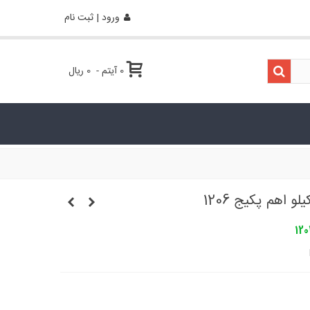
ورود | ثبت نام
0
آیتم
-
0 ریال
120