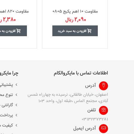
مقاومت 10 اهم پکیج 0805
مقاومت 820 اهم پکیج 0805
2,090 ریال
2,380 ریال
افزودن به سبد خرید
افزودن به 
اطلاعات تماس با مایکروالکام
چرا مایکرو
پشتیبانی
آدرس
اصفهان، خیابان طالقانی، نرسیده به چهارراه شمس
تنوع مح
آبادی، مجتمع الماس ،طبقه اول، واحد 103
گارانتی 
تلفن
پرداخت 
03132373281
کیفیت 
آدرس ایمیل