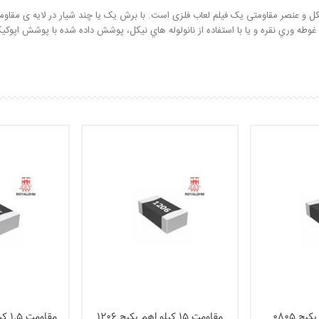
صر مقاومتی یک فیلم لعاب فلزی است. با برش یک یا چند شیار در لایه ی مقاومت م
ش غوطه وري نقره و يا با استفاده از نانولوله هاي نيکل، پوشش داده شده با پوشش اپوک
مقاومت 15 کیلو اهم پکیج 1206
مقاومت 1.5 کیلو اهم پکیج 0805