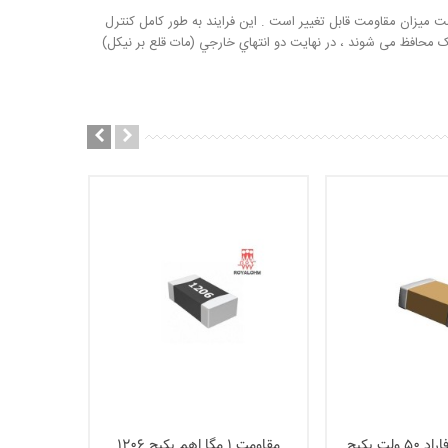
یزان مقاومت قابل تغییر است . این فرایند به طور کامل کنترل
يک محافظ می شوند ، در نهايت دو انتهاي خارجي (مات قلع بر نيکل)
خازن 22 نانو فاراد 50 ولت پکیج
مقاومت 1 مگا اهم پکیج 1206
کانکتور -DIP