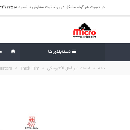
در صورت هر گونه مشکل در روند ثبت سفارش با شماره
134722518
دسته‌بندی‌ها
م
خانه
>
قطعات غیر فعال الکترونیکی
>
Thick Film
>
istors