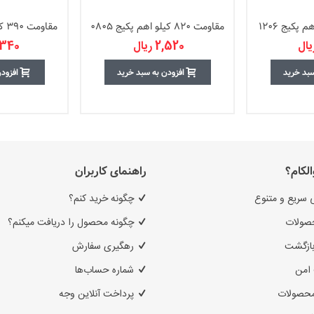
مقاومت 820 کیلو اهم پکیج 0805
مقاومت 390 کیلو اهم پکیج 1206
2,520 ریال
3,340 ر
سبد خرید
افزودن به سبد خرید
افزود
الکام؟
راهنمای کاربران
 سریع و متنوع
چگونه خرید کنم؟
صولات
چگونه محصول را دریافت میکنم؟
بازگشت
رهگیری سفارش
امن
شماره حساب‌ها
محصولات
پرداخت آنلاین وجه