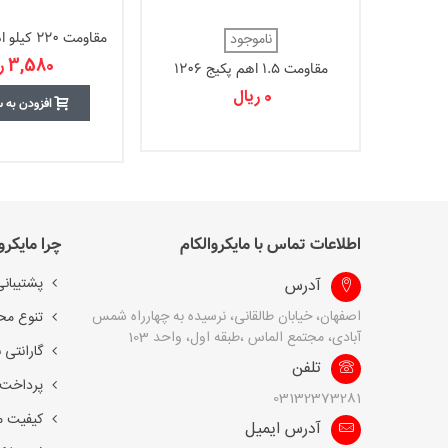
مقاومت 220 کیلو اهم پکیج 1206
ناموجود
3,580 ریال
مقاومت 1.5 اهم پکیج 1206
0 ریال
افزودن به 
اطلاعات تماس با مایکروالکام
چرا مایکرو
پشتیبانی
آدرس
اصفهان، خیابان طالقانی، نرسیده به چهارراه شمس
تنوع مح
آبادی، مجتمع الماس ،طبقه اول، واحد 103
گارانتی 
تلفن
پرداخت 
03132373281
کیفیت 
آدرس ایمیل