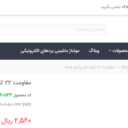
09
تماس بگیرید
حصولات
وبلاگ
مونتاژ ماشینی بردهای الکترونیکی
Res
>
مقاومت 22 کیلو اهم پکیج 0805
مقاومت 22 کیلو اهم پکیج 0805
کد محصول:
0201123
R0805J-22K SMD
2,560 ریال