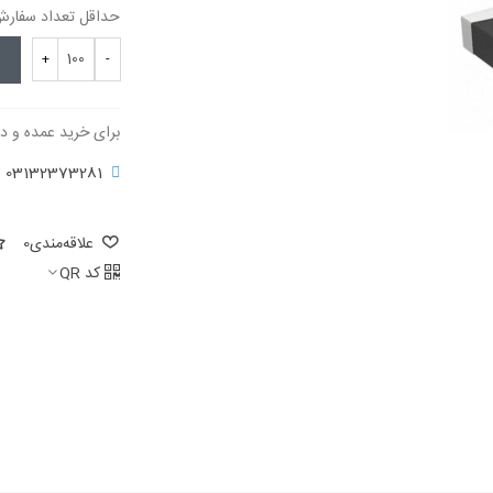
حداقل تعداد سفارش برای 
+
-
برای خرید عمده و د
03132373281
علاقه‌مندی
0
کد QR