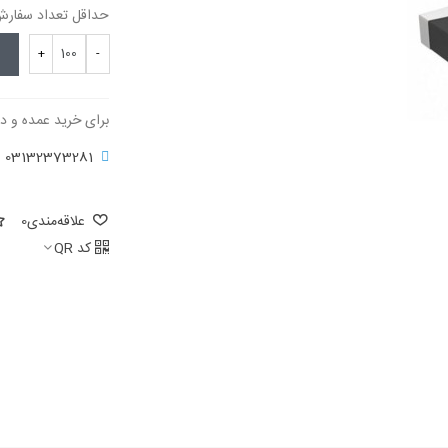
حداقل تعداد سفارش برای 
+
-
برای خرید عمده و د
03132373281
علاقه‌مندی
0
کد QR