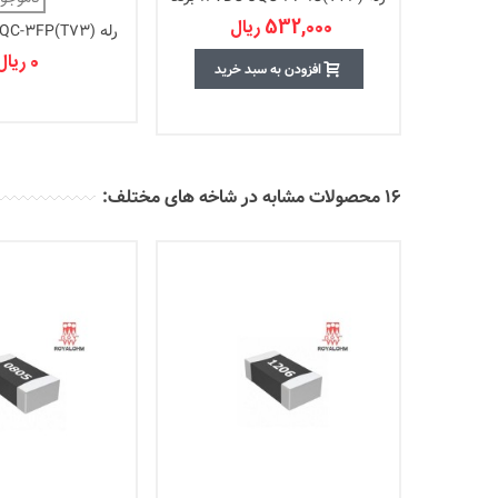
LIMING
532,000 ریال
IANJI
0 ریال
افزودن به سبد خرید
16 محصولات مشابه در شاخه های مختلف: