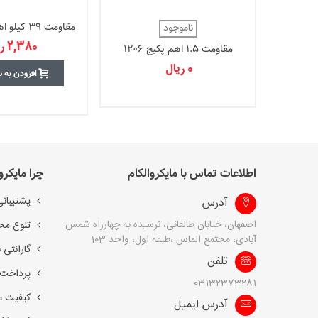
مقاومت 39 کیلو اهم پکیج 0805
ناموجود
2,380 ریال
مقاومت 1.5 اهم پکیج 1206
0 ریال
افزودن به 
اطلاعات تماس با مایکروالکام
چرا مایکرو
پشتیبانی
آدرس
اصفهان، خیابان طالقانی، نرسیده به چهارراه شمس
تنوع مح
آبادی، مجتمع الماس ،طبقه اول، واحد 103
گارانتی 
تلفن
پرداخت 
03132373281
کیفیت 
آدرس ایمیل