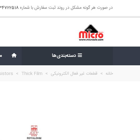
در صورت هر گونه مشکل در روند ثبت سفارش با شماره
134722518
دسته‌بندی‌ها
م
خانه
>
قطعات غیر فعال الکترونیکی
>
Thick Film
>
istors