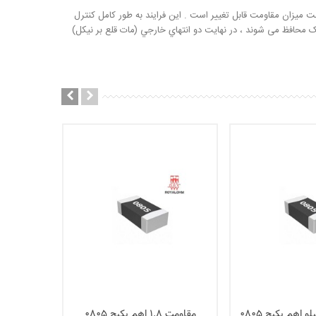
یزان مقاومت قابل تغییر است . این فرایند به طور کامل کنترل
يک محافظ می شوند ، در نهايت دو انتهاي خارجي (مات قلع بر نيکل)
مقاومت 1.8 اهم پکیج 0805
مقاومت 82 اهم پکیج 5