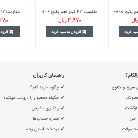
مقاومت 43 کیلو اهم پکیج 1206
مقاومت 12 اهم پکیج 0805
3,970 ریال
2,380 ر
سبد خرید
افزودن به سبد خرید
افزود
الکام؟
راهنمای کاربران
 سریع و متنوع
چگونه خرید کنم؟
صولات
چگونه محصول را دریافت میکنم؟
بازگشت
رهگیری سفارش
امن
شماره حساب‌ها
محصولات
پرداخت آنلاین وجه