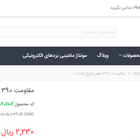
09
تماس بگیرید
حصولات
وبلاگ
مونتاژ ماشینی بردهای الکترونیکی
Res
>
مقاومت 390 اهم پکیج 0805
مقاومت 390 اهم پکیج 0805
کد محصول:
0201102
0805J-390R SMD
2,230 ریال