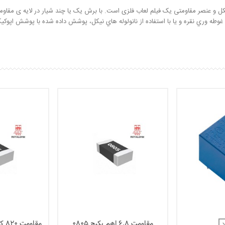
صر مقاومتی یک فیلم لعاب فلزی است. با برش یک یا چند شیار در لایه ی مقاومت م
ش غوطه وري نقره و يا با استفاده از نانولوله هاي نيکل، پوشش داده شده با پوشش اپوک
مقاومت 6.8 اهم پکیج 0805
مقاومت 820 کیلو اهم پکیج 0805
د