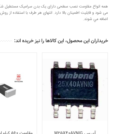
همه انواع مقاومت نصب سطحی دارای یک بدن سرامیک مستطیل شکل و عن
می شود و قابلیت اطمینان بالا دارد. انتهای هر طرف با استفاده از رو
اضافه مي شوند.
خریداران این محصول، این کالاها را نیز خریده اند:
آی سی W25X40AVNIG
مقاومت 560 کیلو اهم پکیج 0603