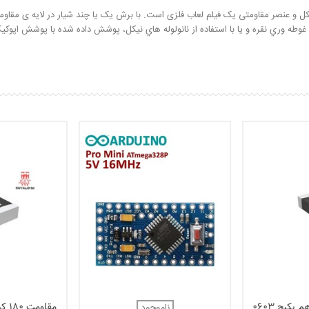
صر مقاومتی یک فیلم لعاب فلزی است. با برش یک یا چند شیار در لایه ی مقاومت م
ش غوطه وري نقره و يا با استفاده از نانولوله هاي نيکل، پوشش داده شده با پوشش اپوک
مقاومت 180 کیلو اهم پکیج 0603
ناموجود