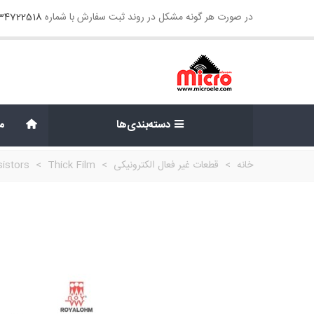
در صورت هر گونه مشکل در روند ثبت سفارش با شماره
134722518
دسته‌بندی‌ها
م
خانه
>
قطعات غیر فعال الکترونیکی
>
Thick Film
>
istors