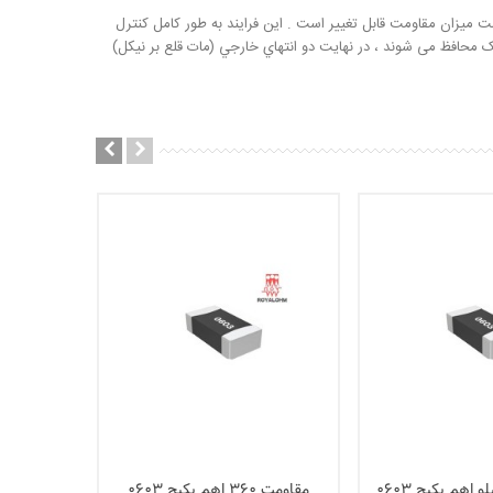
یزان مقاومت قابل تغییر است . این فرایند به طور کامل کنترل
يک محافظ می شوند ، در نهايت دو انتهاي خارجي (مات قلع بر نيکل)
مقاومت 360 اهم پکیج 0603
مقاومت 15 کیلو اهم پکیج 0603