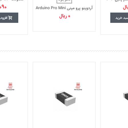
1,090 ر
آردوینو پرو مینی Arduino Pro Mini
ATmega328P 5V 16MHz
0 ریال
سبد خرید
افزود