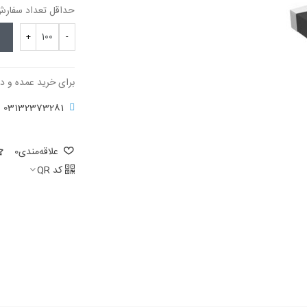
حداقل تعداد سفارش برای 
+
-
برای خرید عمده و د
03132373281
علاقه‌مندی
0
کد QR