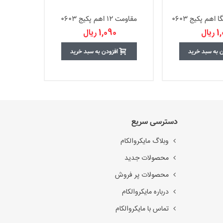
مقاومت 12 اهم پکیج 0603
مقاومت 4.7 اهم پکیج 6
یال
1,090 ریال
0
ن به سبد خرید
افزودن به سبد خرید
دسترسی سریع
وبلاگ مایکروالکام
محصولات جدید
محصولات پر فروش
درباره مایکروالکام
تماس با مایکروالکام