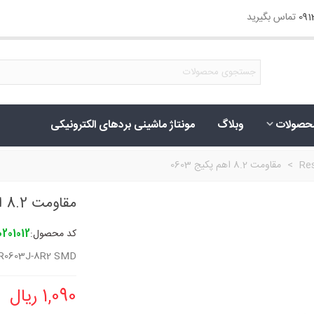
09
تماس بگیرید
حصولات
وبلاگ
مونتاژ ماشینی بردهای الکترونیکی
Res
>
مقاومت 8.2 اهم پکیج 0603
مقاومت 8.2 اهم پکیج 0603
کد محصول:
0201012
R0603J-8R2 SMD
1,090 ریال