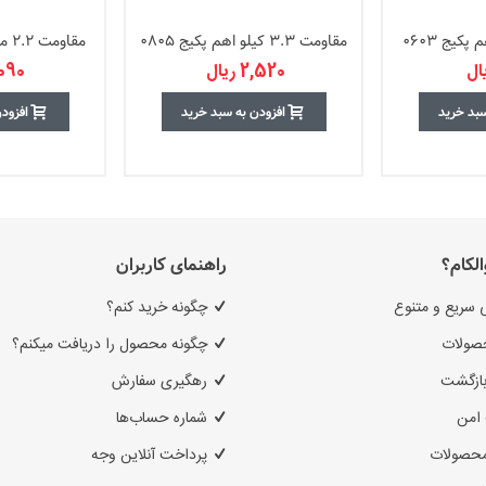
مقاومت 3.3 کیلو اهم پکیج 0805
مقاومت 2.2 مگا اهم پکیج 0603
2,520 ریال
1,090 ر
سبد خرید
افزودن به سبد خرید
افزود
الکام؟
راهنمای کاربران
 سریع و متنوع
چگونه خرید کنم؟
صولات
چگونه محصول را دریافت میکنم؟
بازگشت
رهگیری سفارش
امن
شماره حساب‌ها
محصولات
پرداخت آنلاین وجه