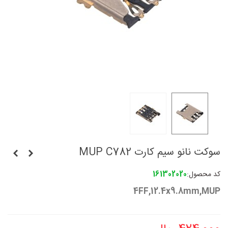
سوکت نانو سیم کارت MUP C782
کد محصول:
161302020
4FF,12.4x9.8mm,MUP