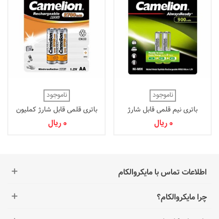
ناموجود
ناموجود
باتری نیم قلمی قابل شارژ
باتری قلمی قابل شارژ کملیون
کملیون 900mAh بسته 2 تایی
2700mAh بسته 2 تایی
0 ریال
0 ریال
سری AlwaysReady
اطلاعات تماس با مایکروالکام
چرا مایکروالکام؟