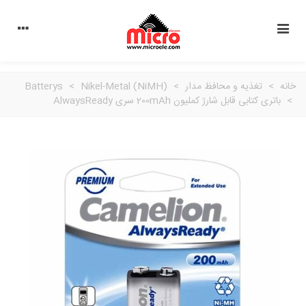
خانه
>
تغذیه و محافظ مدار
>
Nikel-Metal (NiMH)
>
Batterys
>
باتری کتابی قابل شارژ کملیون 200mAh سری AlwaysReady