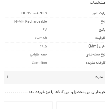
مشخصات
پارت نامبر
NH-9V200ARBP1
نوع
Ni-MH Rechargeable
پکیج
9V
ظرفیت
200mAh
طول (mm)
48.5
نوع بسته بندی
جعبه مقوایی
کارخانه سازنده
Camelion
نظرات
خریداران این محصول، این کالاها را نیز خریده اند: