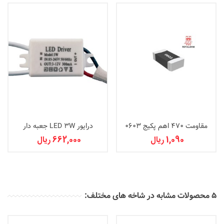
مقاومت 470 اهم پکیج 0603
درایور LED 3W جعبه دار
1,090 ریال
662,000 ریال
5 محصولات مشابه در شاخه های مختلف: