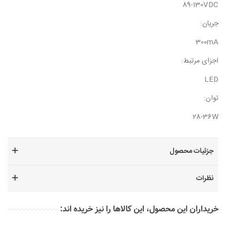
89-130VDC
جریان:
300mA
اجزای مرتبط:
LED
توان:
28-36W
جزئیات محصول
نظرات
خریداران این محصول، این کالاها را نیز خریده اند: