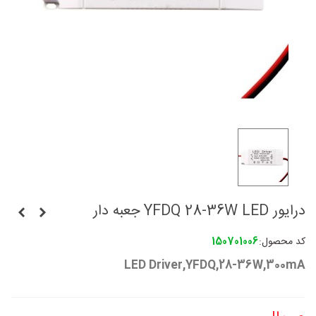
درایور YFDQ 28-36W LED جعبه دار
کد محصول:
150701006
LED Driver,YFDQ,28-36W,300mA