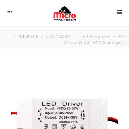
خانه
>
تغذیه و محافظ مدار
>
Circuit Board
>
led Drivers
>
درایور YFDQ 28-36W LED جعبه دار