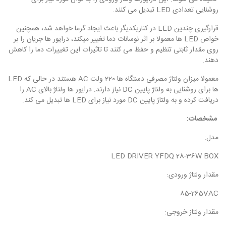
روشنایی تعدادی LED تبدیل می کنند.
قرارگیری چندین LED در کناریکدیگر باعث ایجاد گرما خواهد شد، همچنین
خواص LED ها معمولا بر اثر نوسانات دما تغییر میکند، درایور ها جریان را بر
روی مقدار ثابتی تنظیم و حفظ می کنند تا تاثیرات این تغییرات دما را کاهش
دهند.
معمولا میزان ولتاژ مصرفی دستگاه ها 220 ولت AC هستند در حالی که LED
ها برای روشنایی به ولتاژ پایین DC نیاز دارند. درایور ها ولتاژ بالای AC را
دریافت کرده و به ولتاژ پایین DC مورد نیاز برای LED ها تبدیل می کند. ­­
مشخصات:
مدل:
LED DRIVER YFDQ 28-36W BOX
مقدار ولتاژ ورودی:
85-265VAC
مقدار ولتاز خروجی: