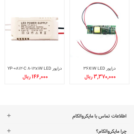
درایور 36X1W LED
درایور YP-0812-C 8-12x1W LED
جعبه دار
3,370,000 ریال
146,000 ریال
اطلاعات تماس با مایکروالکام
چرا مایکروالکام؟