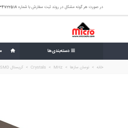
در صورت هر گونه مشکل در روند ثبت سفارش با شماره
134722518
دسته‌بندی‌ها
م
خانه
>
نوسان سازها
>
MHz
>
Crystals
>
کریستال 12.000Mhz - SMD