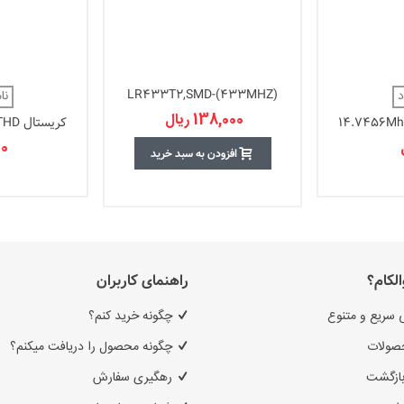
(LR433T2,SMD-(433MHZ
د
نا
138,000 ریال
کریستال 14.7456MHz - THD
0 ریال
افزودن به سبد خرید
الکام؟
راهنمای کاربران
 سریع و متنوع
چگونه خرید کنم؟
صولات
چگونه محصول را دریافت میکنم؟
بازگشت
رهگیری سفارش