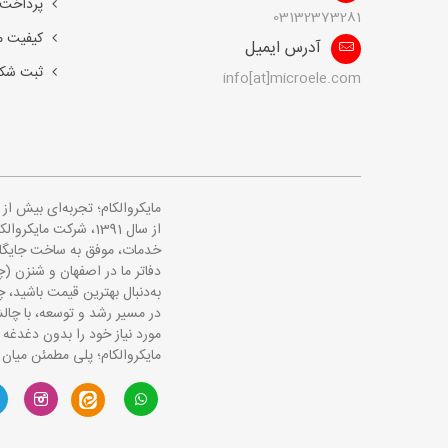
پرداخت 
03132373281
کیفیت 
آدرس ایمیل
ثبت شک
info[at]microele.com
مایکروالکام؛ تجربه‌ای بیش ا
از سال 1391، شرکت 
خدمات، موفق به ساخت جایگاهی
دفاتر ما در اصفهان و شنزن (چ
به‌دنبال بهترین قیمت باشید، چه
در مسیر رشد و توسعه، با چالش
مورد نیاز خود را بدون دغدغه 
مایکروالکام؛ پلی مطمئن میان 