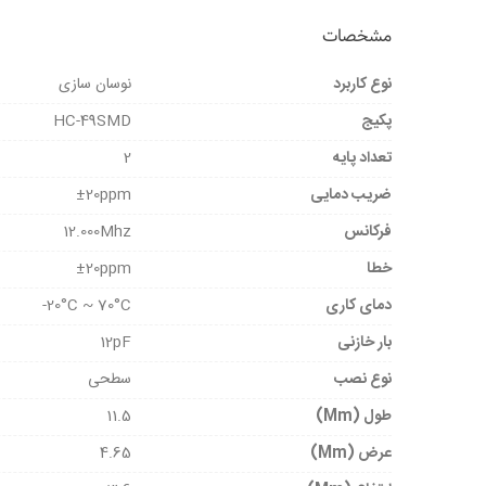
مشخصات
نوع کاربرد
نوسان سازی
پکیج
HC-49SMD
تعداد پایه
2
ضریب دمایی
±20ppm
فرکانس
12.000Mhz
خطا
±20ppm
دمای کاری
20°C ~ 70°C-
بار خازنی
12pF
نوع نصب
سطحی
طول (mm)
11.5
عرض (mm)
4.65