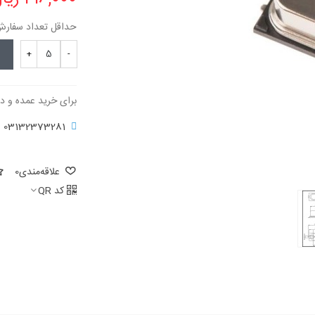
حداقل تعداد سفارش برای
+
-
برای خرید عمده و د
03132373281
علاقه‌مندی
0
کد QR