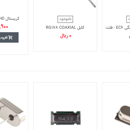
کریستال 12.000MHz - THD
د
ناموجود
81,900 
كابل RG178 COAXIAL
0 ریال
افزود