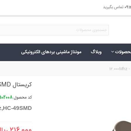
09
تماس بگیرید
حصولات
وبلاگ
مونتاژ ماشینی بردهای الکترونیکی
کریستال 12.000Mhz - SMD
کد محصول:
0102008
hz,HC-49SMD
216,000 ریال