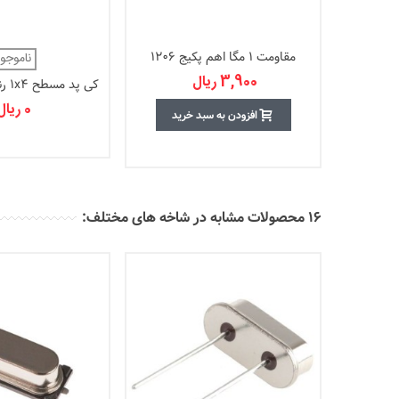
مقاومت 1 مگا اهم پکیج 1206
ناموجو
3,900 ریال
کی پد مسطح 1x4 رنگی EC6 - فلت
0 ریال
افزودن به سبد خرید
16 محصولات مشابه در شاخه های مختلف: