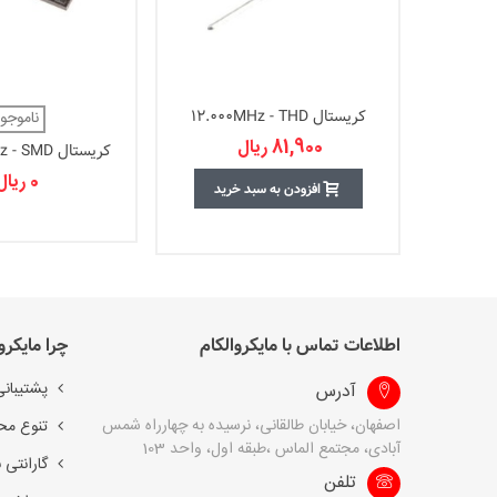
کریستال 12.000MHz - THD
ناموجو
81,900 ریال
کریستال 14.7456Mhz - SMD
0 ریال
افزودن به سبد خرید
اطلاعات تماس با مایکروالکام
چرا مایکرو
پشتیبانی
آدرس
اصفهان، خیابان طالقانی، نرسیده به چهارراه شمس
تنوع مح
آبادی، مجتمع الماس ،طبقه اول، واحد 103
گارانتی 
تلفن