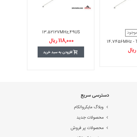
13.52127MHz,49US
کریستال 592MHz SMD
موجود
118,000 ریال
00
افزودن به سبد خرید
دسترسی سریع
وبلاگ مایکروالکام
محصولات جدید
محصولات پر فروش