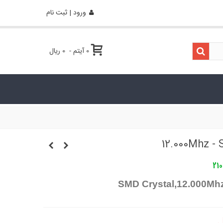
ورود | ثبت نام
0
آیتم
-
0 ریال
21
SMD Crystal,12.000M