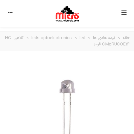
خانه
>
نیمه هادی ها
>
led
>
leds-optoelectronics
>
کلاهی HG-
CM5RUCOE14 قرمز