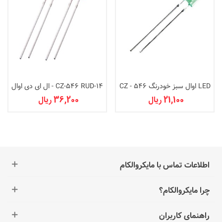
LED اوال سبز خودرنگ CZ - 546
CZ-546 RUD-14 - ال ای دی اوال
GUD-2
قرمز
21,100 ریال
36,200 ریال
اطلاعات تماس با مایکروالکام
چرا مایکروالکام؟
راهنمای کاربران