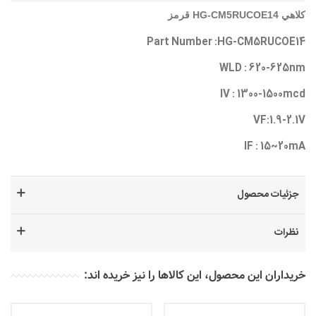
کلاهي HG-CM5RUCOE14 قرمز
Part Number :HG-CM5RUCOE14
WLD : 620-625nm
IV : 1300-1500mcd
VF:1.9-2.1V
IF : 15~20mA
جزئیات محصول
نظرات
خریداران این محصول، این کالاها را نیز خریده اند: