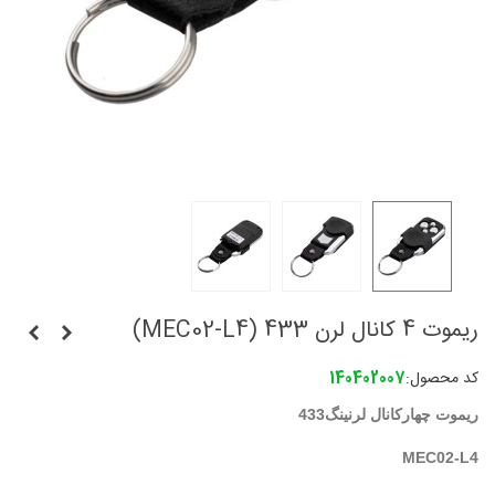
ریموت 4 کانال لرن 433 (MEC02-L4)
کد محصول:
140402007
ریموت چهارکانال لرنینگ433
MEC02-L4