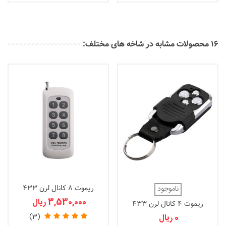
16 محصولات مشابه در شاخه های مختلف:
ریموت 8 کانال لرن 433
ناموجود
(MEC16-LN4)
3,530,000 ریال
ریموت 4 کانال لرن 433
(MEC02-A4)
(3)
0 ریال