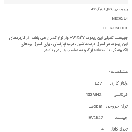
ریموت چهارکانال لرنینگ433
MEC02-L4
LOCK-UNLOCK
چیپست کنترلی این ریموت EV1527 واز نوع کدلرن می باشد . از کاربردهای
این ریموت در کنترل درب ماشین ، درب آپارتمان ، برای کنترل بردهای
الکترونیکی با استفاده از گیرنده مناسب و... می باشد.
مشخصات :
ولتاژ کاری 12V
فرکانس 433MHZ
توان خروجی 12dbm
چیپست
EV1527
تعداد کانال 4