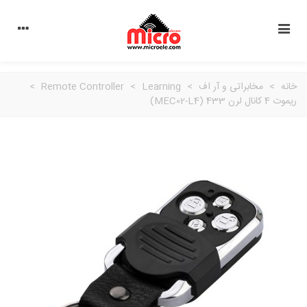
خانه
>
مخابراتی و آر اف
>
Learning
>
Remote Controller
>
ریموت 4 کانال لرن 433 (MEC02-L4)