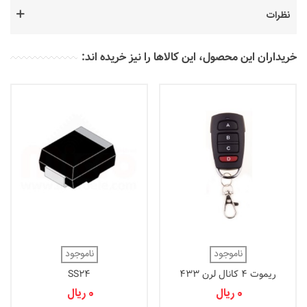
نظرات
خریداران این محصول، این کالاها را نیز خریده اند:
ناموجود
ناموجود
ریموت 4 کانال لرن 433
SS24
(MEC03-A4)
0 ریال
0 ریال