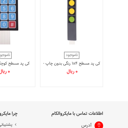
ناموجود
ناموجو
کی پد مسطح 1x4 رنگی بدون چاپ -
فلت
ماتریس
0 ریال
0 ریال
اطلاعات تماس با مایکروالکام
چرا مایکرو
پشتیبانی
آدرس