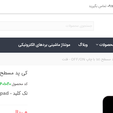
09
تماس بگیرید
حصولات
وبلاگ
مونتاژ ماشینی بردهای الکترونیکی
1 با چاپ OFF/ON - فلت
کی پد مسطح 1x1 با چاپ OFF/ON - ف
کد محصول:
601020
تک کلید - Single Button,Flat Keypad
0 ریال