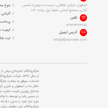
اصفهان، خیابان طالقانی، نرسیده به چهارراه شمس
تنوع مح
آبادی، مجتمع الماس ،طبقه اول، واحد 103
گارانتی 
تلفن
پرداخت 
03132373281
کیفیت 
آدرس ایمیل
ثبت شک
info[at]microele.com
مایکروالکام؛ تجربه‌ای بیش ا
از سال 1391، شرکت 
خدمات، موفق به ساخت جایگاهی
دفاتر ما در اصفهان و شنزن (چ
به‌دنبال بهترین قیمت باشید، چه
در مسیر رشد و توسعه، با چالش
مورد نیاز خود را بدون دغدغه 
مایکروالکام؛ پلی مطمئن میان 