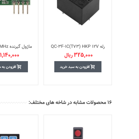
رله QC-3F-1C(T73) HKP 12V
ماژول گیرنده RXB61-433MHz
325,000 ریال
1,140,000 ریال
افزودن به سبد خرید
افزودن به 
16 محصولات مشابه در شاخه های مختلف: