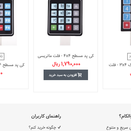
کی پد مسطح 4x4 - فلت ماتریسی
د
نا
1,790,000 ریال
کی پد مسطح کوچک 3x4 - فلت
کی پد مسطح 4×4 - فلت ماتریسی
ی
0 ریال
افزودن به سبد خرید
الکام؟
راهنمای کاربران
 سریع و متنوع
چگونه خرید کنم؟