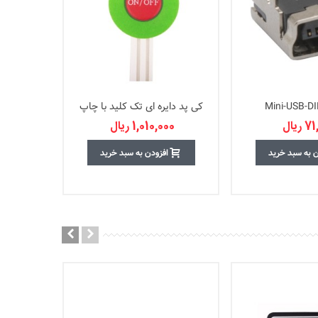
کی پد دایره ای تک کلید با چاپ
OFF/ON - فلت
ریال
1,010,000 ریال
کانکتور رایت -20mm
ن به سبد خرید
افزودن به سبد خرید