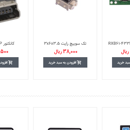
تک سوييچ رايت 3x6x3.5
کانکتور Mini-USB-DIP
38,000 ریال
71,500 
سبد خرید
افزودن به سبد خرید
افزود