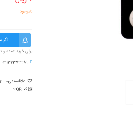
ناموجود
اگر م
برای خرید عمده و د
03132373281
علاقه‌مندی
0
کد QR