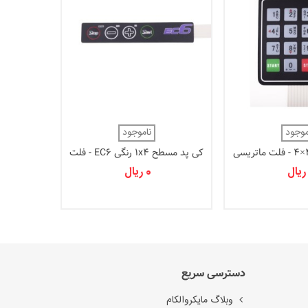
کی پد مسطح 3x4 - فلت 
موجود
ناموجود
000
کی پد مسطح 1x4 رنگی EC6 - فلت
0 ریال
دسترسی سریع
وبلاگ مایکروالکام