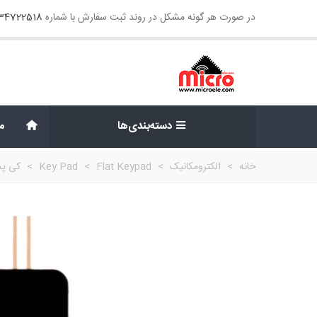
در صورت هر گونه مشکل در روند ثبت سفارش با شماره
134722518
دسته‌بندی‌ها
م
خانه
>
الکترومکانیک
>
Flat Keypad
>
Key Pad
>
کی پد مسطح x1