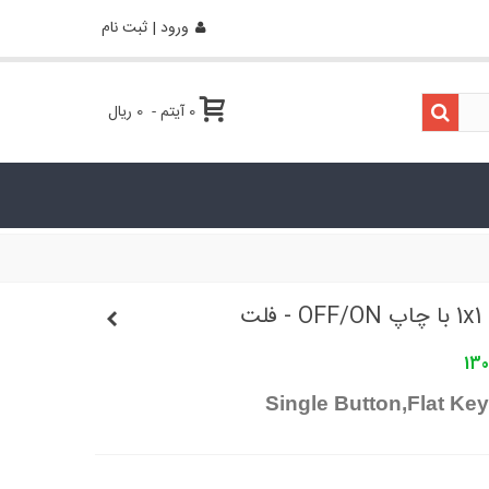
ورود | ثبت نام
0
آیتم
-
0 ریال
لت
130