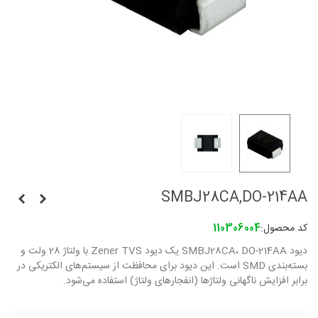
SMBJ28CA,DO-214AA
کد محصول:
110306004
دیود SMBJ28CA، DO-214AA یک دیود Zener TVS با ولتاژ 28 ولت و
بسته‌بندی SMD است. این دیود برای محافظت از سیستم‌های الکتریکی در
برابر افزایش ناگهانی ولتاژ‌ها (انفجارهای ولتاژ) استفاده می‌شود.