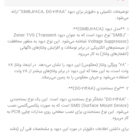
توضیحات تکمیلی و دقیق‌تر برای دیود "SMBJ28CA, DO-214AA" ارائه
می‌شود:
1. **مدل دیود (SMBJ28CA)**:
- "SMBJ" نوع دیود است که به عنوان دیود Zener TVS (Transient
Voltage Suppressor) شناخته می‌شود. این نوع دیود به منظور محافظت
از سیستم‌های الکتریکی در برابر نوسانات و افزایش ولتاژ‌های ناگهانی
(انفجارهای ولتاژ) به کار می‌رود.
- "28" ویژگی ولتاژ (معکوس) این دیود را نشان می‌دهد. در اینجا، ولتاژ 28
ولت است، به این معنا که این دیود در برابر ولتاژ‌های بیشتر از 28 ولت
استفاده می‌شود و جریان معکوس را به زمین می‌رساند.
2. **نوع بسته‌بندی (DO-214AA)**:
- "DO-214AA" نشانگر نوع بسته‌بندی دیود است. این یک نوع بسته‌بندی
SMD (Surface Mount Device) است که به صورت پلکسی‌گلسی نصب
می‌شود. این نوع بسته‌بندی برای نصب سطحی روی مدارات چاپی PCB به
کار می‌رود.
برای داشتن اطلاعات دقیق‌تر در مورد این دیود و مشخصات فنی آن (مانند