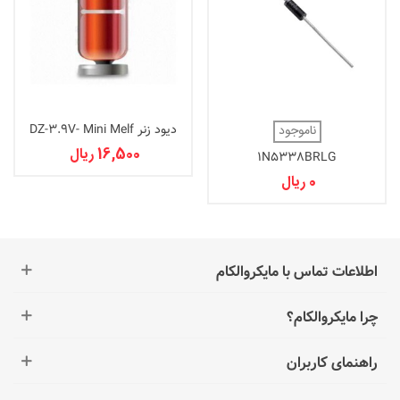
دیود زنر DZ-3.9V- Mini Melf
ناموجود
16,500 ریال
1N5338BRLG
0 ریال
اطلاعات تماس با مایکروالکام
چرا مایکروالکام؟
راهنمای کاربران