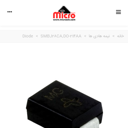
خانه
>
نیمه هادی ها
>
SMBJ28CA,DO-214AA
>
Diode