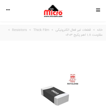
خانه
>
قطعات غیر فعال الکترونیکی
>
Thick Film
>
Resistors
>
مقاومت 1.8 اهم پکیج 0603