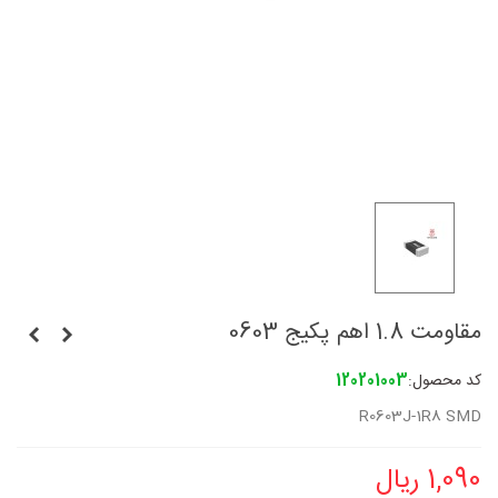
مقاومت 1.8 اهم پکیج 0603
کد محصول:
120201003
R0603J-1R8 SMD
1,090 ریال