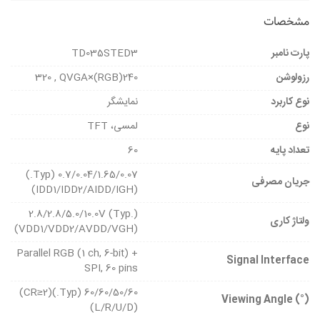
مشخصات
پارت نامبر
TD035STED3
رزولوشن
240(RGB)×320 , QVGA
نوع کاربرد
نمایشگر
نوع
لمسی، TFT
تعداد پایه
60
0.7/0.04/1.65/0.07 (Typ.)
جریان مصرفی
(IDD1/IDD2/AIDD/IGH)
2.8/2.8/5.0/10.0V (Typ.)
ولتاژ کاری
(VDD1/VDD2/AVDD/VGH)
Parallel RGB (1 ch, 6-bit) +
Signal Interface
SPI, 60 pins
60/60/50/60 (Typ.)(CR≥2)
(°) Viewing Angle
(L/R/U/D)