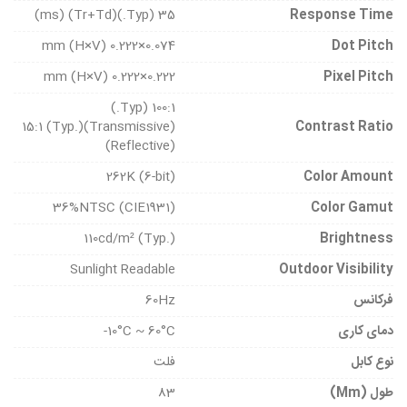
35 (Typ.)(Tr+Td) (ms)
Response Time
0.074×0.222 mm (H×V)
Dot Pitch
0.222×0.222 mm (H×V)
Pixel Pitch
100:1 (Typ.)
(Transmissive)15:1 (Typ.)
Contrast Ratio
(Reflective)
262K (6-bit)
Color Amount
36%NTSC (CIE1931)
Color Gamut
110cd/m² (Typ.)
Brightness
Sunlight Readable
Outdoor Visibility
فرکانس
60Hz
دمای کاری
10°C ~ 60°C-
نوع کابل
فلت
طول (mm)
83