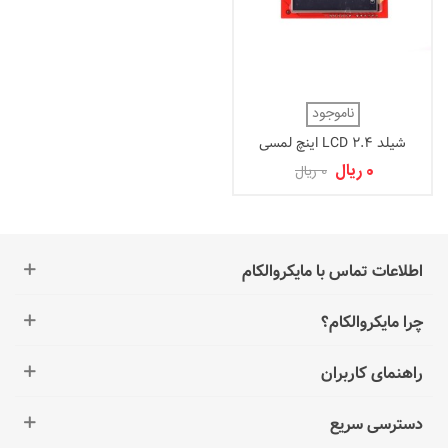
ناموجود
شیلد LCD 2.4 اینچ لمسی
مخصوص برد آردوینو UNO و
0 ریال
0 ریال
Mega 2560
اطلاعات تماس با مایکروالکام
چرا مایکروالکام؟
راهنمای کاربران
دسترسی سریع