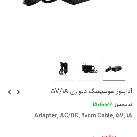
آداپتور سوئیچینگ دیواری 5V/1A
کد محصول:
150401016
Adapter, AC/DC, 90cm Cable, 5V, 1A