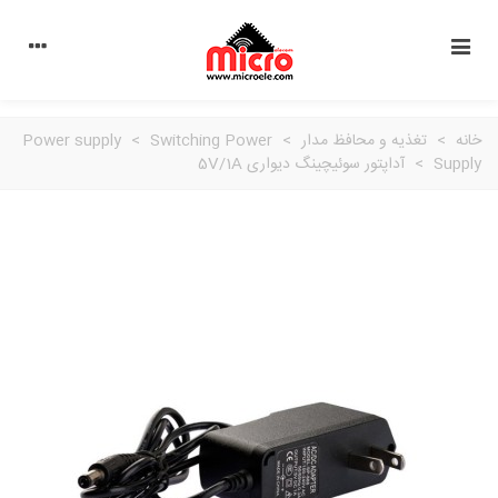
خانه
>
تغذیه و محافظ مدار
>
Switching Power
>
Power supply
Supply
>
آداپتور سوئیچینگ دیواری 5V/1A