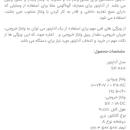
می باشد. از آداپتور برای مصارف گوناگونی مثلا برای استفاده از وسایلی که
دارای منبع تغذیه داخلی و قادر به کار کردن با ولتاژ متناوب نمی باشند،
استفاده می شود.
از ویژگی های فنی مهم برای استفاده از یک آداپتور می توان به ولتاژ خروجی،
جریان خروجی، مقدار ریپل ولتاژ خروجی و... اشاره نمود، که این ویژگی ها از
نکات مهم در خرید و انتخاب آداپتور مورد نیاز برای دستگاه می باشد.
مشخصات محصول:
مدل آداپتور:
SP-888
ولتاژ ورودی:
100-240V / 0.3A-AC
50/60 Hz
ولتاژ خروجی:
5V / 1A-DC
طول کابل: 90cm
نوع کانکتور: نری
دوشاخه نوع A
ابعاد:7×2.5×3.5 cm