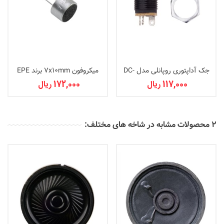
جک آداپتوری روپانلی مدل DC-
میکروفون 7x10mm برند EPE
022
117,000 ریال
172,000 ریال
2 محصولات مشابه در شاخه های مختلف: