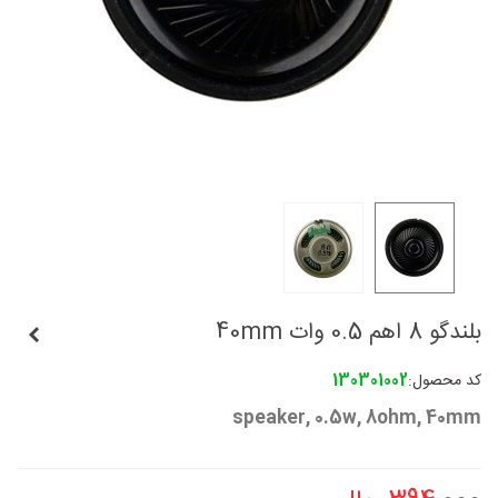
بلندگو 8 اهم 0.5 وات 40mm
کد محصول:
130301002
speaker, 0.5w, 8ohm, 40mm