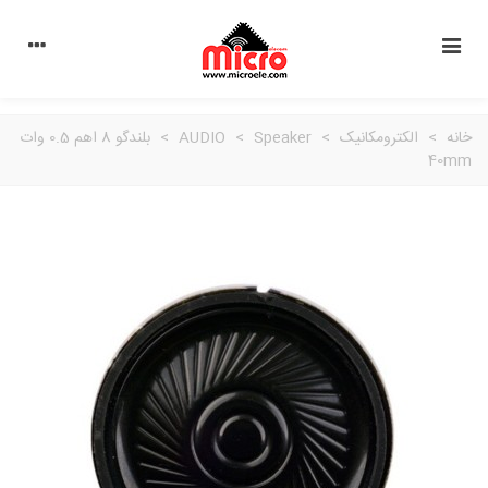
خانه
>
الکترومکانیک
>
Speaker
>
AUDIO
>
بلندگو 8 اهم 0.5 وات
40mm