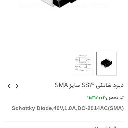
دیود شاتکی SS14 سایز SMA
کد محصول:
110301002
(Schottky Diode,40V,1.0A,DO-2014AC(SMA