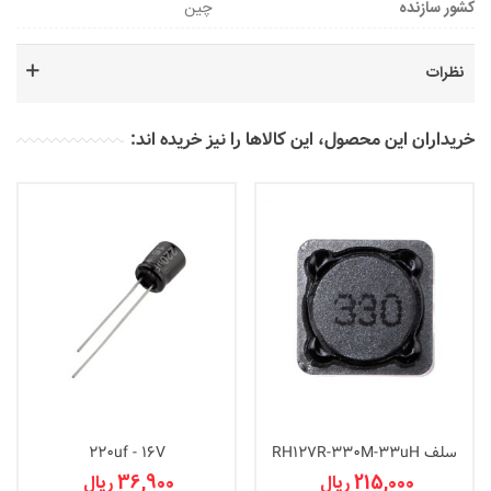
کشور سازنده
چین
نظرات
خریداران این محصول، این کالاها را نیز خریده اند:
سلف RH127R-330M-33uH
220uf - 16V
215,000 ریال
36,900 ریال