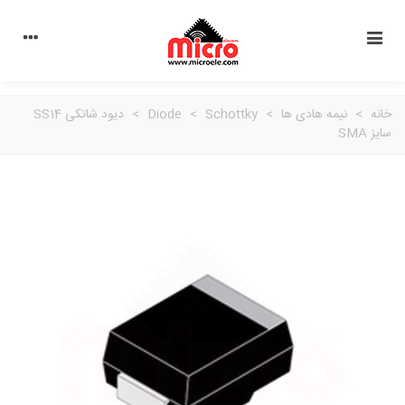
خانه
>
نیمه هادی ها
>
Schottky
>
Diode
>
دیود شاتکی SS14
سایز SMA