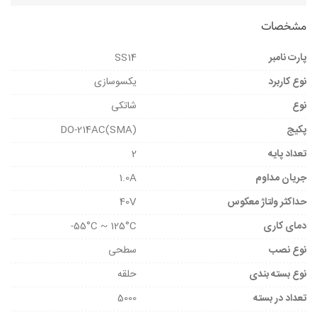
مشخصات
پارت نامبر
SS14
نوع کاربرد
یکسوسازی
نوع
شاتکی
پکیج
(DO-214AC(SMA
تعداد پایه
2
جریان مداوم
1.0A
حداکثر ولتاژ معکوس
40V
دمای کاری
55°C ~ 125°C-
نوع نصب
سطحی
نوع بسته بندی
حلقه
تعداد در بسته
5000