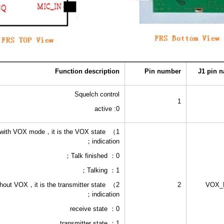
Function description
Pin number
J1 pin 
Squelch control
1
0: active
1） with VOX mode，it is the VOX state
indication；
0： Talk finished；
1： Talking；
without VOX，it is the transmitter state
2
VOX_
indication；
0： receive state
1： transmitter state