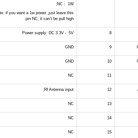
NC： 1W;
te: if you want a 1w power ,just leave this
pin NC, it can’t be pull high.
Power supply: DC 3.3V - 5V
8
GND
9
GND
10
NC
11
Rf Antenna input;
12
NC
13
NC
14
NC
15