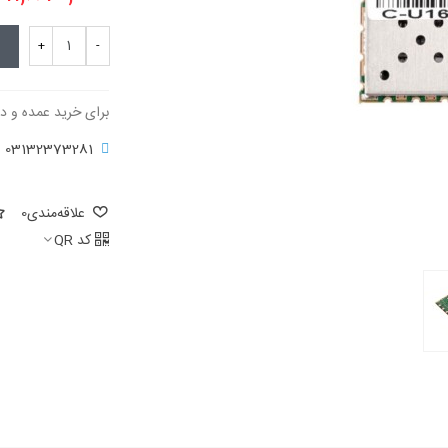
+
-
برای خرید عمده و د
03132373281
علاقه‌مندی
0
کد QR