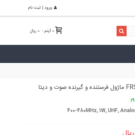
ورود | ثبت نام
0
آیتم
-
0 ریال
صوت و دیتا
19
400-480MHz, 1W, UHF, Analog