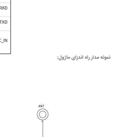
RXD
TXD
C_IN
نمونه مدار راه اندزای ماژول: