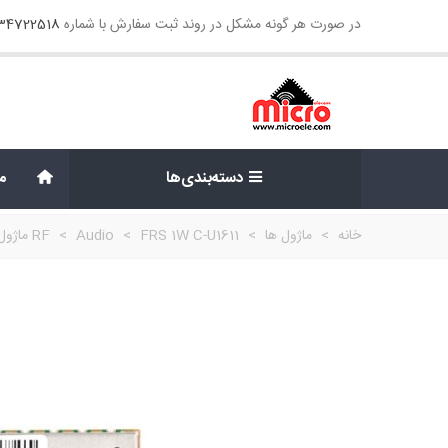
در صورت هر گونه مشکل در روند ثبت سفارش با شماره
134722518
دسته‌بندی‌ها
م
خانه
>
ماژول ها
>
FRS 1W C-U1611 ماژول فرستنده و گیرنده صوت و دیتا
>
Audio
>
RF