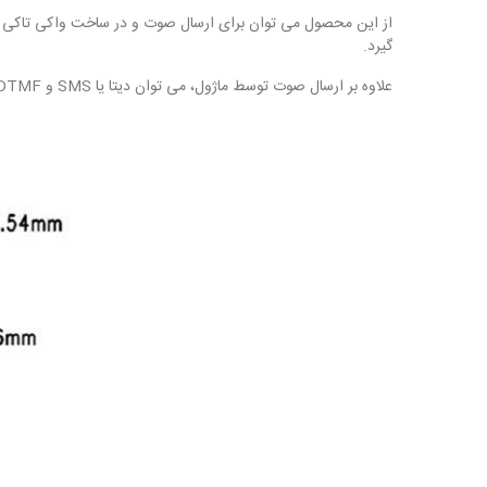
گیرد.
علاوه بر ارسال صوت توسط ماژول، می توان دیتا یا SMS و DTMF نیز ارسال کرد. این ماژول تا 100 بایت داده را می تواند در یک ارتباط، ارسال نماید. همچنین این ماژول دارای یک میکروکنترلر داخلی نیز می باشد.