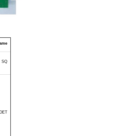
name
SQ
DET