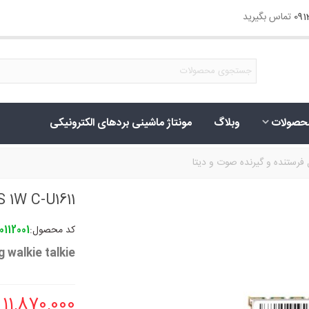
09
تماس بگیرید
حصولات
وبلاگ
مونتاژ ماشینی بردهای الکترونیکی
FRS 1W C-U1611 ماژول فرستنده و گیرنده 
کد محصول:
0112001
 walkie talkie
11,870,000 ریال