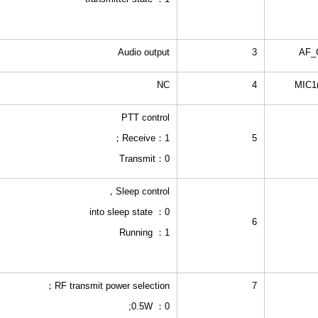
Audio output
3
AF_
NC
4
MIC1
PTT control
1：Receive；
5
0：Transmit
Sleep control，
0： into sleep state
6
1： Running
RF transmit power selection；
7
0： 0.5W;