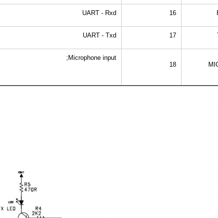
UART - Rxd
16
UART - Txd
17
Microphone input;
18
MI