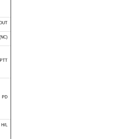
OUT
(NC)
PTT
PD
H/L