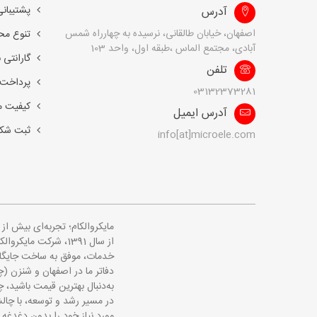
پشتیبانی
آدرس
اصفهان، خیابان طالقانی، نرسیده به چهارراه شمس
تنوع مح
آبادی، مجتمع الماس ،طبقه اول، واحد 103
گارانتی 
تلفن
پرداخت 
03132373281
کیفیت 
آدرس ایمیل
ثبت شک
info[at]microele.com
مایکروالکام؛ تجربه‌ای بیش ا
از سال 1391، شرکت 
خدمات، موفق به ساخت جایگاهی
دفاتر ما در اصفهان و شنزن (چ
به‌دنبال بهترین قیمت باشید، چه
در مسیر رشد و توسعه، با چالش
مورد نیاز خود را بدون دغدغه 