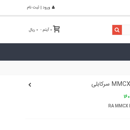
ورود | ثبت نام
0
آیتم
-
0 ریال
160
RA MMCX 