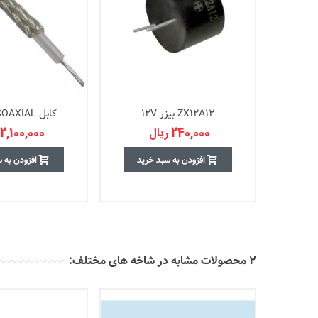
ZX12A12 بیزر 12V
کابل RG316 COAXIAL
240,000 ریال
2,100,000 ریال
افزودن به سبد خرید
افزودن به 
2 محصولات مشابه در شاخه های مختلف: