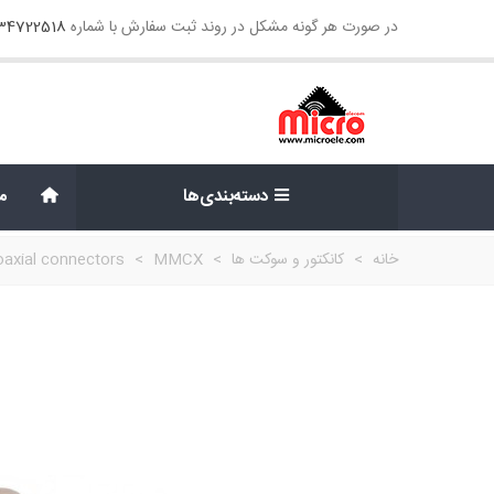
در صورت هر گونه مشکل در روند ثبت سفارش با شماره
134722518
دسته‌بندی‌ها
م
خانه
>
کانکتور و سوکت ها
>
MMCX
>
axial connectors