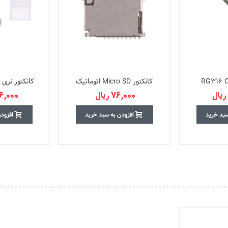
کانکتور Micro SD اتوماتیک
کانکتور نری رایت 
76,000 ریال
556,000
سبد خرید
افزودن به سبد خرید
افزود