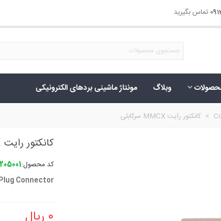
09
تماس بگیرید
حصولات
وبلاگ
مونتاژ ماشینی بردهای الکترونیکی
Co
>
کانکتور رایت MMCX سرکابلی
کانکتور رایت MMCX سرکابلی
کد محصول:
205001
Plug Connector
0 ریال