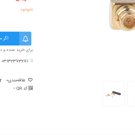
ناموجود
اگر م
برای خرید عمده و د
03132373281
علاقه‌مندی
0
کد QR