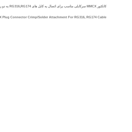
کانکتور MMCX سرکابلی مناسب برای اتصال به کابل های RG316,RG174 به دو روش لحیم نمودن و پرس
 Plug Connector Crimp/Solder Attachment For RG316, RG174 Cable