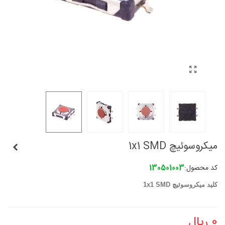
میکروسوئیچ 1x1 SMD
کد محصول:
130501003
کلید میکروسوئیچ 1x1 SMD
0 ریال