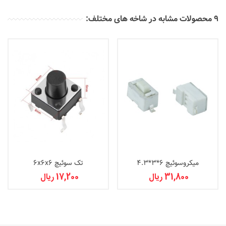
9 محصولات مشابه در شاخه های مختلف:
میکروسوئیچ 6*3*4.3
تک سوئيچ 6x6x6
31,800 ریال
17,200 ریال