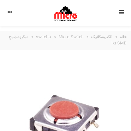
خانه
>
الکترومکانیک
>
Micro Switch
>
switchs
>
میکروسوئیچ
1x1 SMD