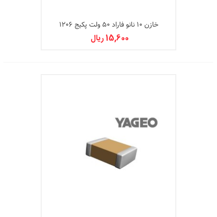
خازن 10 نانو فاراد 50 ولت پکیج 1206
15,600 ریال