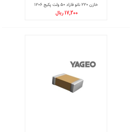
خازن 220 نانو فاراد 50 ولت پکیج 1206
17,200 ریال