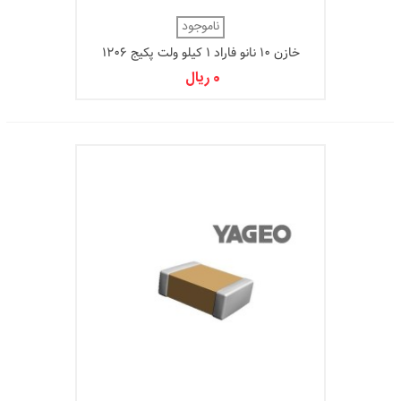
ناموجود
خازن 10 نانو فاراد 1 کیلو ولت پکیج 1206
0 ریال