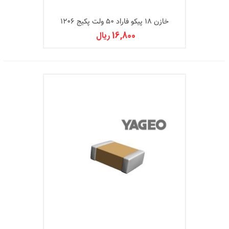
خازن 18 پیکو فاراد 50 ولت پکیج 1206
16,800 ریال