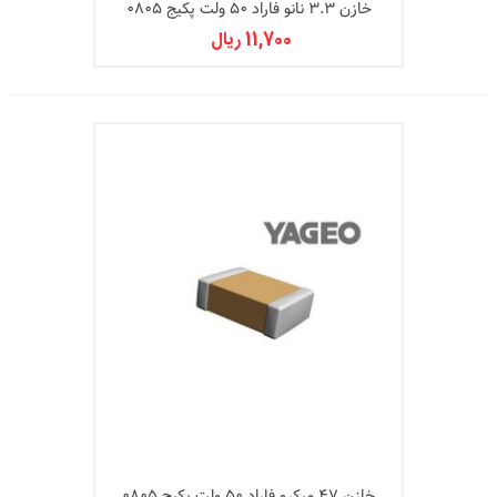
خازن 3.3 نانو فاراد 50 ولت پکیج 0805
11,700 ریال
خازن 47 میکرو فاراد 50 ولت پکیج 0805