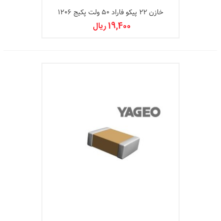
خازن 22 پیکو فاراد 50 ولت پکیج 1206
19,400 ریال