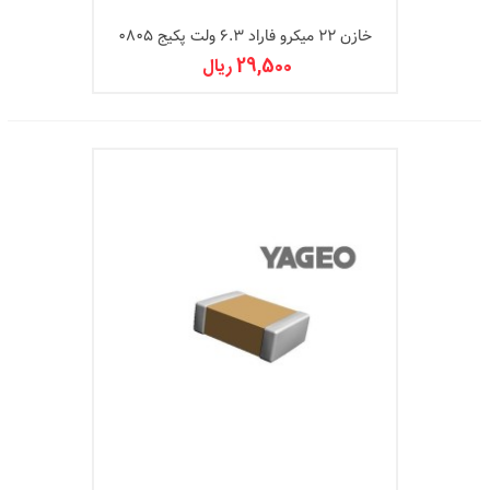
خازن 22 میکرو فاراد 6.3 ولت پکیج 0805
29,500 ریال